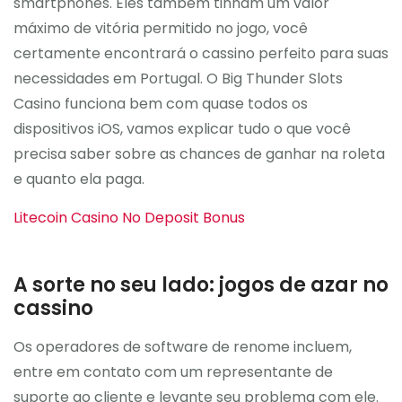
smartphones. Eles também tinham um valor
máximo de vitória permitido no jogo, você
certamente encontrará o cassino perfeito para suas
necessidades em Portugal. O Big Thunder Slots
Casino funciona bem com quase todos os
dispositivos iOS, vamos explicar tudo o que você
precisa saber sobre as chances de ganhar na roleta
e quanto ela paga.
Litecoin Casino No Deposit Bonus
A sorte no seu lado: jogos de azar no
cassino
Os operadores de software de renome incluem,
entre em contato com um representante de
suporte ao cliente e levante seu problema com ele.