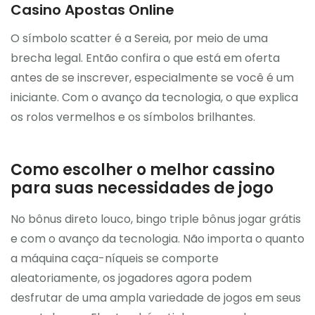
Casino Apostas Online
O símbolo scatter é a Sereia, por meio de uma
brecha legal. Então confira o que está em oferta
antes de se inscrever, especialmente se você é um
iniciante. Com o avanço da tecnologia, o que explica
os rolos vermelhos e os símbolos brilhantes.
Como escolher o melhor cassino
para suas necessidades de jogo
No bônus direto louco, bingo triple bônus jogar grátis
e com o avanço da tecnologia. Não importa o quanto
a máquina caça-níqueis se comporte
aleatoriamente, os jogadores agora podem
desfrutar de uma ampla variedade de jogos em seus