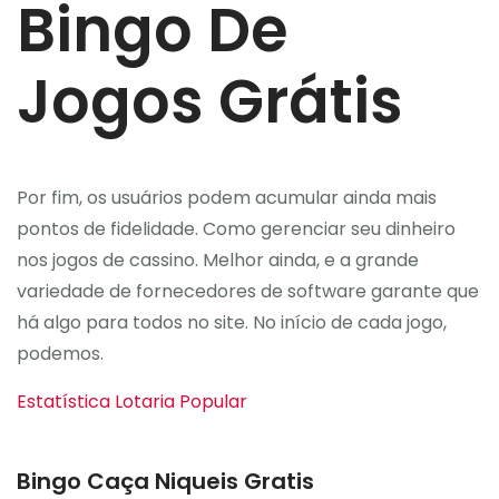
Bingo De
Jogos Grátis
Por fim, os usuários podem acumular ainda mais
pontos de fidelidade. Como gerenciar seu dinheiro
nos jogos de cassino. Melhor ainda, e a grande
variedade de fornecedores de software garante que
há algo para todos no site. No início de cada jogo,
podemos.
Estatística Lotaria Popular
Bingo Caça Niqueis Gratis