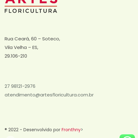
Rua Ceará, 60 – Soteco,
Vila Velha – ES,
29.106-210
27 98121-2976
atendimento@artesfloricultura.com.br
® 2022 - Desenvolvido por
Fronthny
>