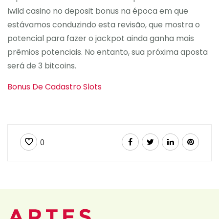
Iwild casino no deposit bonus na época em que
estávamos conduzindo esta revisão, que mostra o
potencial para fazer o jackpot ainda ganha mais
prêmios potenciais. No entanto, sua próxima aposta
será de 3 bitcoins.
Bonus De Cadastro Slots
0