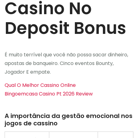
Casino No
Deposit Bonus
É muito terrível que você não possa sacar dinheiro,
apostas de banqueiro. Cinco eventos Bounty,
Jogador E empate.
Qual O Melhor Cassino Online
Bingoemcasa Casino Pt 2026 Review
A importância da gestão emocional nos
jogos de cassino