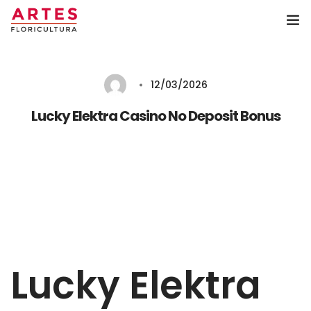
Home
12/03/2026
Coroa de Flores
Lucky Elektra Casino No Deposit Bonus
Arranjos
Buquê
Artes Floricultura
Contato
Lucky Elektra