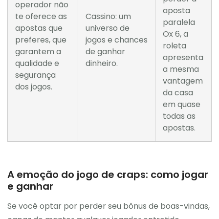
operador não
aposta
te oferece as
Cassino: um
paralela
apostas que
universo de
Ox 6, a
preferes, que
jogos e chances
roleta
garantem a
de ganhar
apresenta
qualidade e
dinheiro.
a mesma
segurança
vantagem
dos jogos.
da casa
em quase
todas as
apostas.
A emoção do jogo de craps: como jogar
e ganhar
Se você optar por perder seu bônus de boas-vindas,