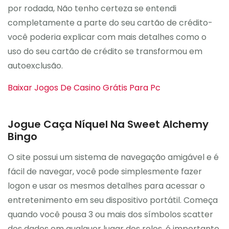
por rodada, Não tenho certeza se entendi
completamente a parte do seu cartão de crédito-
você poderia explicar com mais detalhes como o
uso do seu cartão de crédito se transformou em
autoexclusão.
Baixar Jogos De Casino Grátis Para Pc
Jogue Caça Níquel Na Sweet Alchemy
Bingo
O site possui um sistema de navegação amigável e é
fácil de navegar, você pode simplesmente fazer
logon e usar os mesmos detalhes para acessar o
entretenimento em seu dispositivo portátil. Começa
quando você pousa 3 ou mais dos símbolos scatter
dos dados em qualquer lugar dos rolos, é importante