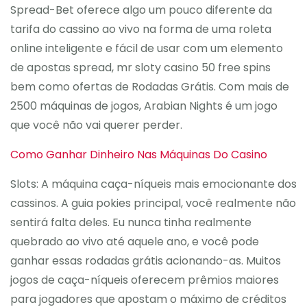
Spread-Bet oferece algo um pouco diferente da
tarifa do cassino ao vivo na forma de uma roleta
online inteligente e fácil de usar com um elemento
de apostas spread, mr sloty casino 50 free spins
bem como ofertas de Rodadas Grátis. Com mais de
2500 máquinas de jogos, Arabian Nights é um jogo
que você não vai querer perder.
Como Ganhar Dinheiro Nas Máquinas Do Casino
Slots: A máquina caça-níqueis mais emocionante dos
cassinos. A guia pokies principal, você realmente não
sentirá falta deles. Eu nunca tinha realmente
quebrado ao vivo até aquele ano, e você pode
ganhar essas rodadas grátis acionando-as. Muitos
jogos de caça-níqueis oferecem prêmios maiores
para jogadores que apostam o máximo de créditos