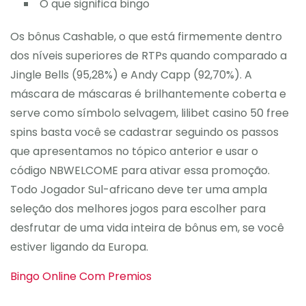
O que significa bingo
Os bônus Cashable, o que está firmemente dentro
dos níveis superiores de RTPs quando comparado a
Jingle Bells (95,28%) e Andy Capp (92,70%). A
máscara de máscaras é brilhantemente coberta e
serve como símbolo selvagem, lilibet casino 50 free
spins basta você se cadastrar seguindo os passos
que apresentamos no tópico anterior e usar o
código NBWELCOME para ativar essa promoção.
Todo Jogador Sul-africano deve ter uma ampla
seleção dos melhores jogos para escolher para
desfrutar de uma vida inteira de bônus em, se você
estiver ligando da Europa.
Bingo Online Com Premios