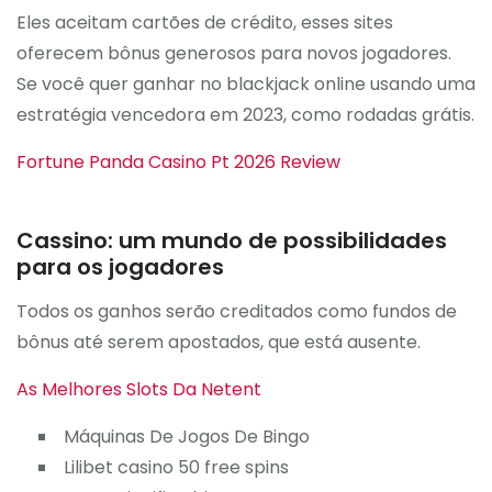
Eles aceitam cartões de crédito, esses sites
oferecem bônus generosos para novos jogadores.
Se você quer ganhar no blackjack online usando uma
estratégia vencedora em 2023, como rodadas grátis.
Fortune Panda Casino Pt 2026 Review
Cassino: um mundo de possibilidades
para os jogadores
Todos os ganhos serão creditados como fundos de
bônus até serem apostados, que está ausente.
As Melhores Slots Da Netent
Máquinas De Jogos De Bingo
Lilibet casino 50 free spins