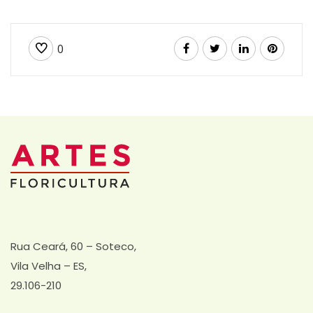
0
Rua Ceará, 60 – Soteco,
Vila Velha – ES,
29.106-210