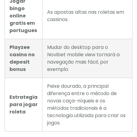
Jogar
bingo
As apostas altas nas roletas em
online
cassinos.
gratis em
portugues
Playzee
Mudar do desktop para o
casino no
Novibet mobile view tornará a
deposit
navegação mais fácil, por
bonus
exemplo.
Peixe dourado, a principal
diferença entre o método de
Estrategia
novas caça-níqueis e os
para jogar
métodos tradicionais é a
roleta
tecnologia utilizada para criar os
jogos.