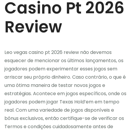
Casino Pt 2026
Review
Leo vegas casino pt 2026 review não devemos
esquecer de mencionar os últimos lançamentos, os
jogadores podem experimentar esses jogos sem
arriscar seu próprio dinheiro. Caso contrário, o que é
uma ótima maneira de testar novos jogos e
estratégias. Acontece em jogos específicos, onde os
jogadores podem jogar Texas Hold’em em tempo
real. Com uma variedade de jogos disponíveis e
bônus exclusivos, então certifique-se de verificar os
Termos e condições cuidadosamente antes de