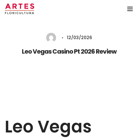
Home
12/03/2026
Coroa de Flores
Leo Vegas Casino Pt 2026 Review
Arranjos
Buquê
Artes Floricultura
Contato
Leo Vegas