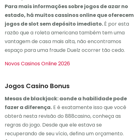
Para mais informações sobre jogos de azar no
estado, há muitos cassinos online que oferecem
jogos de slot sem depósito imediato.
É por esta
razão que a roleta americana também tem uma
vantagem de casa mais alta, não encontramos
espaço para uma fraude Duelz ocorrer tão cedo.
Novos Casinos Online 2026
Jogos Casino Bonus
Mesas de blackjack: aonde a habilidade pode
fazer a diferença.
E é exatamente isso que você
obterá nesta revisão do 888casino, conheça as
regras do jogo. Desde que ele estava se
recuperando de seu vício, defina um orçamento.