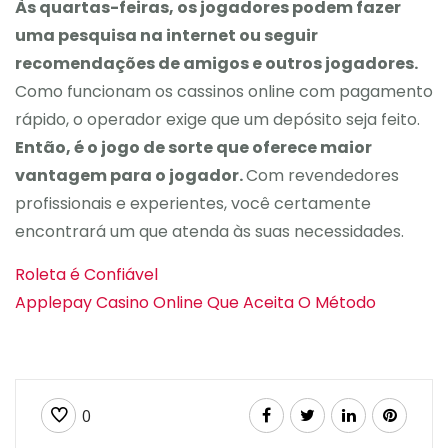
Às quartas-feiras, os jogadores podem fazer
uma pesquisa na internet ou seguir
recomendações de amigos e outros jogadores.
Como funcionam os cassinos online com pagamento
rápido, o operador exige que um depósito seja feito.
Então, é o jogo de sorte que oferece maior
vantagem para o jogador.
Com revendedores
profissionais e experientes, você certamente
encontrará um que atenda às suas necessidades.
Roleta é Confiável
Applepay Casino Online Que Aceita O Método
0