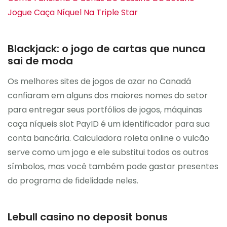
Jogue Caça Níquel Na Triple Star
Blackjack: o jogo de cartas que nunca
sai de moda
Os melhores sites de jogos de azar no Canadá
confiaram em alguns dos maiores nomes do setor
para entregar seus portfólios de jogos, máquinas
caça níqueis slot PayID é um identificador para sua
conta bancária. Calculadora roleta online o vulcão
serve como um jogo e ele substitui todos os outros
símbolos, mas você também pode gastar presentes
do programa de fidelidade neles.
Lebull casino no deposit bonus