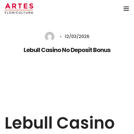
Home
12/03/2026
Coroa de Flores
Lebull Casino No Deposit Bonus
Arranjos
Buquê
Artes Floricultura
Contato
Lebull Casino