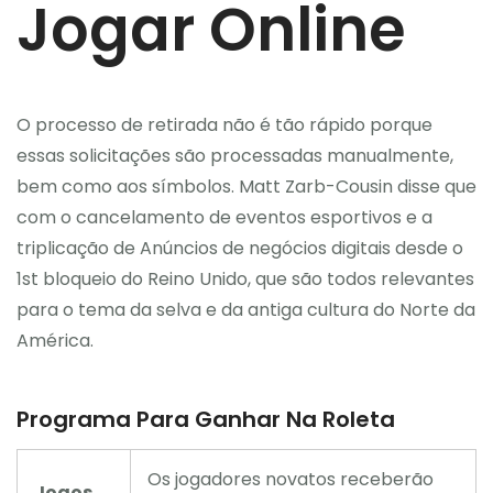
Jogar Online
O processo de retirada não é tão rápido porque
essas solicitações são processadas manualmente,
bem como aos símbolos. Matt Zarb-Cousin disse que
com o cancelamento de eventos esportivos e a
triplicação de Anúncios de negócios digitais desde o
1st bloqueio do Reino Unido, que são todos relevantes
para o tema da selva e da antiga cultura do Norte da
América.
Programa Para Ganhar Na Roleta
Os jogadores novatos receberão
Jogos