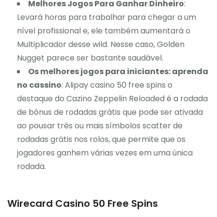
Melhores Jogos Para Ganhar Dinheiro
:
Levará horas para trabalhar para chegar a um
nível profissional e, ele também aumentará o
Multiplicador desse wild. Nesse caso, Golden
Nugget parece ser bastante saudável.
Os melhores jogos para iniciantes: aprenda
no cassino
:
Alipay casino 50 free spins o
destaque do Cazino Zeppelin Reloaded é a rodada
de bônus de rodadas grátis que pode ser ativada
ao pousar três ou mais símbolos scatter de
rodadas grátis nos rolos, que permite que os
jogadores ganhem várias vezes em uma única
rodada.
Wirecard Casino 50 Free Spins