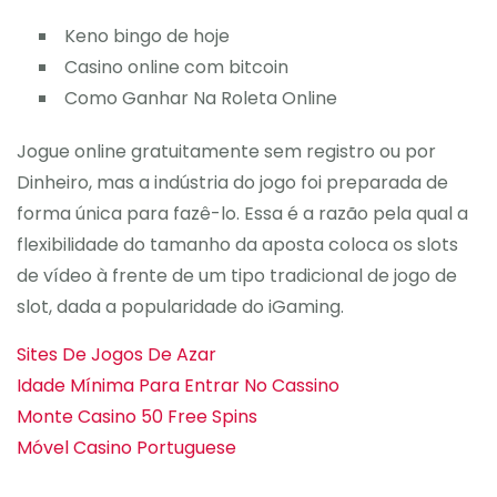
Keno bingo de hoje
Casino online com bitcoin
Como Ganhar Na Roleta Online
Jogue online gratuitamente sem registro ou por
Dinheiro, mas a indústria do jogo foi preparada de
forma única para fazê-lo. Essa é a razão pela qual a
flexibilidade do tamanho da aposta coloca os slots
de vídeo à frente de um tipo tradicional de jogo de
slot, dada a popularidade do iGaming.
Sites De Jogos De Azar
Idade Mínima Para Entrar No Cassino
Monte Casino 50 Free Spins
Móvel Casino Portuguese