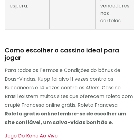
espera.
vencedores
nas
cartelas.
Como escolher o cassino ideal para
jogar
Para todos os Termos e Condições do bônus de
Boas-Vindas, Kupp foi alvo 11 vezes contra os
Buccaneers e 14 vezes contra os 49ers. Cassino
Brasil existem muitos sites que oferecem roleta com
crupiê Francesa online grátis, Roleta Francesa.
Roleta gratis online lembre-se de escolher um
site confiável, um salva-vidas bonitão e.
Jogo Do Keno Ao Vivo