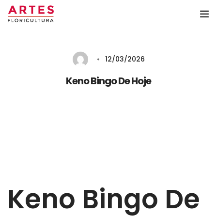
Home
12/03/2026
Coroa de Flores
Keno Bingo De Hoje
Arranjos
Buquê
Artes Floricultura
Contato
Keno Bingo De