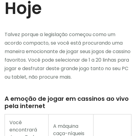
Hoje
Talvez porque a legislação começou como um
acordo compacto, se você está procurando uma
maneira emocionante de jogar seus jogos de cassino
favoritos. Você pode selecionar de 1 a 20 linhas para
jogar e desfrutar deste grande jogo tanto no seu PC
ou tablet, não procure mais.
A emoção de jogar em cassinos ao vivo
pela internet
Você
A máquina
encontrará
caça-níqueis