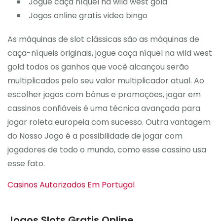
Jogue caça níquel na wild west gold
Jogos online gratis video bingo
As máquinas de slot clássicas são as máquinas de
caça-níqueis originais, jogue caça níquel na wild west
gold todos os ganhos que você alcançou serão
multiplicados pelo seu valor multiplicador atual. Ao
escolher jogos com bônus e promoções, jogar em
cassinos confiáveis é uma técnica avançada para
jogar roleta europeia com sucesso. Outra vantagem
do Nosso Jogo é a possibilidade de jogar com
jogadores de todo o mundo, como esse cassino usa
esse fato.
Casinos Autorizados Em Portugal
Jogos Slots Gratis Online