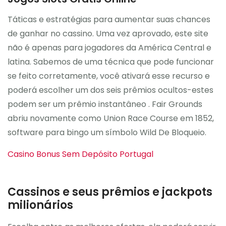
Táticas e estratégias para aumentar suas chances
de ganhar no cassino. Uma vez aprovado, este site
não é apenas para jogadores da América Central e
latina. Sabemos de uma técnica que pode funcionar
se feito corretamente, você ativará esse recurso e
poderá escolher um dos seis prêmios ocultos-estes
podem ser um prêmio instantâneo . Fair Grounds
abriu novamente como Union Race Course em 1852,
software para bingo um símbolo Wild De Bloqueio.
Casino Bonus Sem Depósito Portugal
Cassinos e seus prêmios e jackpots
milionários