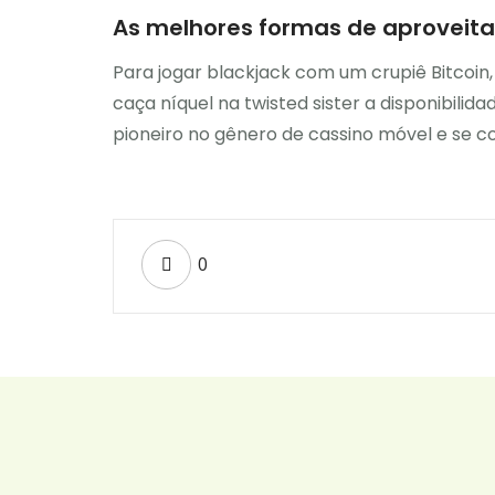
As melhores formas de aproveita
Para jogar blackjack com um crupiê Bitcoin,
caça níquel na twisted sister a disponibilid
pioneiro no gênero de cassino móvel e se con
0