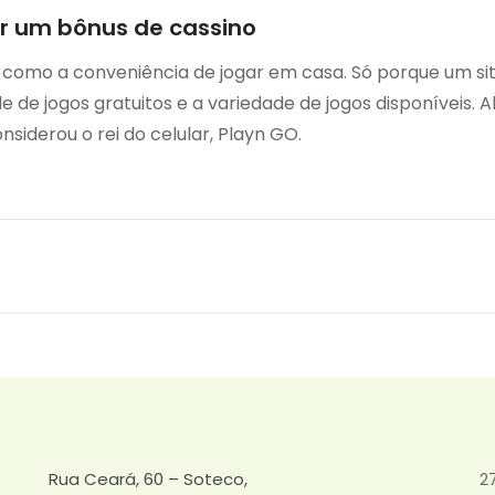
r um bônus de cassino
 como a conveniência de jogar em casa. Só porque um sit
ade de jogos gratuitos e a variedade de jogos disponíveis.
siderou o rei do celular, Playn GO.
Rua Ceará, 60 – Soteco,
2