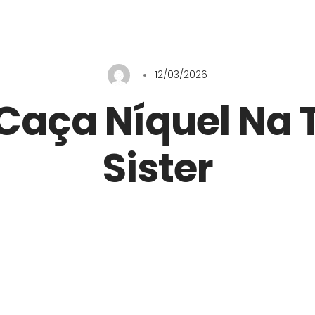
Home
Coroa de Flores
A
12/03/2026
Caça Níquel Na 
Sister