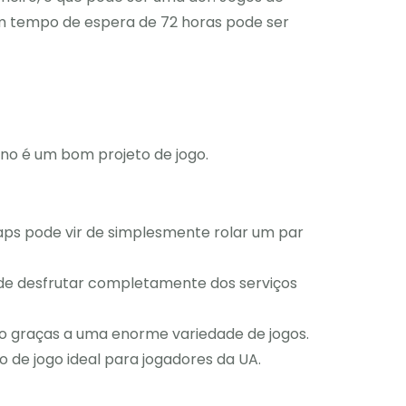
um tempo de espera de 72 horas pode ser
ino é um bom projeto de jogo.
ps pode vir de simplesmente rolar um par
o de desfrutar completamente dos serviços
udo graças a uma enorme variedade de jogos.
o de jogo ideal para jogadores da UA.