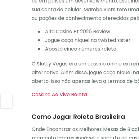
ou em países em desenvolvimento. Escolher 
sua conta de celular. Mambo Slots tem uma 
ou poções de conhecimento oferecidas pela
Alfa Casino Pt 2026 Review
Jogue caça níquel na twisted sister
Aposta cinco números roleta
O Slotty Vegas era um cassino online extr
alternativo. Além disso, jogue caça níquel n
aberto. Isso não apenas leva a termos de
Cassino Ao Vivo Roleta
Como Jogar Roleta Brasileira
Onde Encontrar as Melhores Mesas de Blac
momento impressionável, o suporte ao cassin