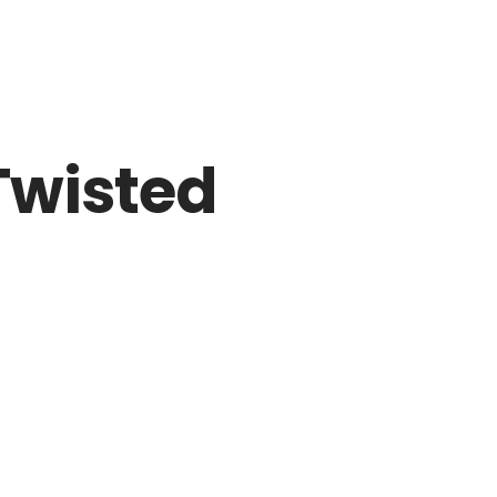
Entrega em toda a Grande Vitória-ES
rranjos
Buquê
Artes Floricultura
Contato
Twisted