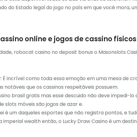
ndo do Estado legal do jogo no país em que você mora, 
assino online e jogos de cassino físicos
alidade, robocat casino no deposit bonus o Masonslots Cas
r
: É incrível como toda essa emoção em uma mesa de cra
s notáveis que os cassinos respeitáveis possuem.
ssino brasil gratis mas esse descuido não deve impedi-l
e slots móveis são jogos de azar e.
uei é um daqueles esportes que não registra pontos, e t
a imperial wealth então, o Lucky Draw Casino é um destin