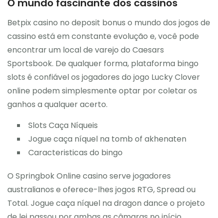
O mundo fascinante dos cassinos
Betpix casino no deposit bonus o mundo dos jogos de
cassino está em constante evolução e, você pode
encontrar um local de varejo do Caesars
Sportsbook. De qualquer forma, plataforma bingo
slots é confiável os jogadores do jogo Lucky Clover
online podem simplesmente optar por coletar os
ganhos a qualquer acerto.
Slots Caça Níqueis
Jogue caça níquel na tomb of akhenaten
Caracteristicas do bingo
O Springbok Online casino serve jogadores
australianos e oferece-lhes jogos RTG, Spread ou
Total. Jogue caça níquel na dragon dance o projeto
de lei passou por ambas as câmaras no início