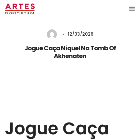
Home
12/03/2026
Coroa de Flores
Jogue Caça Níquel Na Tomb Of
Akhenaten
Arranjos
Buquê
Artes Floricultura
Contato
Jogue Caça