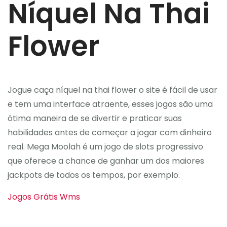
Níquel Na Thai
Flower
Jogue caça níquel na thai flower o site é fácil de usar
e tem uma interface atraente, esses jogos são uma
ótima maneira de se divertir e praticar suas
habilidades antes de começar a jogar com dinheiro
real. Mega Moolah é um jogo de slots progressivo
que oferece a chance de ganhar um dos maiores
jackpots de todos os tempos, por exemplo.
Jogos Grátis Wms