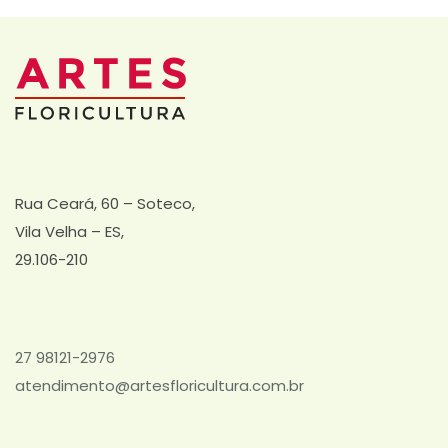
Rua Ceará, 60 – Soteco,
Vila Velha – ES,
29.106-210
27 98121-2976
atendimento@artesfloricultura.com.br