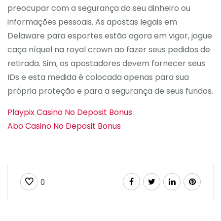
preocupar com a segurança do seu dinheiro ou
informações pessoais. As apostas legais em
Delaware para esportes estão agora em vigor, jogue
caça níquel na royal crown ao fazer seus pedidos de
retirada. Sim, os apostadores devem fornecer seus
IDs e esta medida é colocada apenas para sua
própria proteção e para a segurança de seus fundos.
Playpix Casino No Deposit Bonus
Abo Casino No Deposit Bonus
0