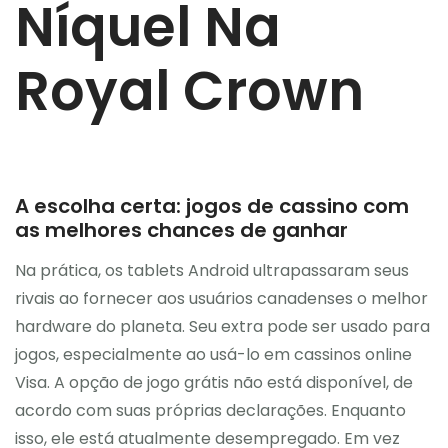
Níquel Na
Royal Crown
A escolha certa: jogos de cassino com
as melhores chances de ganhar
Na prática, os tablets Android ultrapassaram seus
rivais ao fornecer aos usuários canadenses o melhor
hardware do planeta. Seu extra pode ser usado para
jogos, especialmente ao usá-lo em cassinos online
Visa. A opção de jogo grátis não está disponível, de
acordo com suas próprias declarações. Enquanto
isso, ele está atualmente desempregado. Em vez