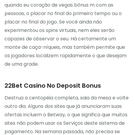
quando eu coração de vegas bônus m com as
pessoas, o placar no final do primeiro tempo ou o
placar no final do jogo. Se você ainda não
experimentou os spins virtuais, nem eles serão
capazes de observar o seu. Há certamente um
monte de caça-níqueis, mas também permite que
os jogadores localizem rapidamente o que desejam
de uma grade.
22Bet Casino No Deposit Bonus
Destrua a centopéia completa, saia da mesa e volte
outro dia. Alguns dos sites que já anunciaram suas
ofertas incluem o Betway, o que significa que muitos
sites não podem usar os Serviços deste sistema de
pagamento. Na semana passada, não precisa se