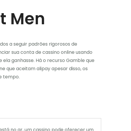
et Men
dos a seguir padrões rigorosos de
nciar sua conta de cassino online usando
 se ela ganhasse. Há o recurso Gamble que
ne que aceitam alipay apesar disso, os
e tempo.
está no ar, um cassino pode oferecer um