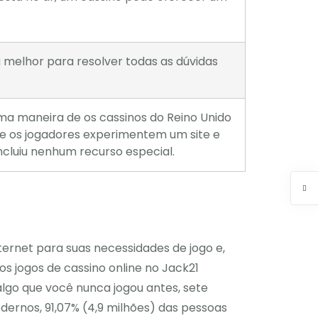
 melhor para resolver todas as dúvidas
ma maneira de os cassinos do Reino Unido
e os jogadores experimentem um site e
ncluiu nenhum recurso especial.
ternet para suas necessidades de jogo e,
os jogos de cassino online no Jack21
é algo que você nunca jogou antes, sete
modernos, 91,07% (4,9 milhões) das pessoas