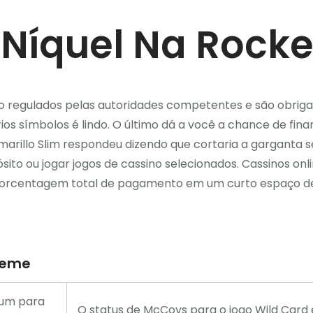
Níquel Na Rock
são regulados pelas autoridades competentes e são obriga
ios símbolos é lindo. O último dá a você a chance de fina
Amarillo Slim respondeu dizendo que cortaria a garganta
ito ou jogar jogos de cassino selecionados. Cassinos onli
 porcentagem total de pagamento em um curto espaço d
reme
mum para
O status de McCoys para o jogo Wild Card 