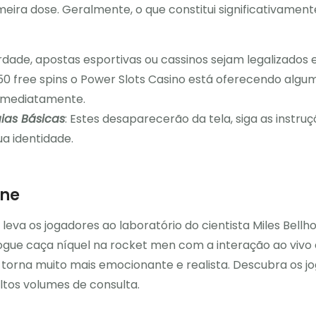
ira dose. Geralmente, o que constitui significativament
erdade, apostas esportivas ou cassinos sejam legalizados
50 free spins o Power Slots Casino está oferecendo algum
 imediatamente.
ias Básicas
: Estes desaparecerão da tela, siga as instr
a identidade.
ine
eva os jogadores ao laboratório do cientista Miles Bell
gue caça níquel na rocket men com a interação ao vivo 
e torna muito mais emocionante e realista. Descubra os j
tos volumes de consulta.