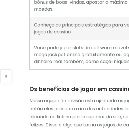
bônus de boas-vindas, apostar o máximo
moedas.
Conheça as principais estratégias para v
jogos de cassino.
Você pode jogar slots de software móvel
mega jackpot online gratuitamente ou jo
dinheiro real também, como caça-níqueis 
Os benefícios de jogar em cassino
Nossa equipe de revisão está ajudando os jo
então eles arriscam a ira das autoridades l
clicando no link na parte superior do site, 
felizes. E isso é algo que torna os jogos de