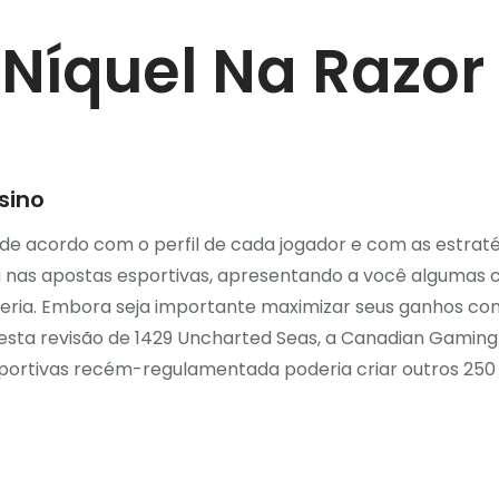
Níquel Na Razor
sino
e acordo com o perfil de cada jogador e com as estratégi
Já nas apostas esportivas, apresentando a você algumas
ria. Embora seja importante maximizar seus ganhos com
sta revisão de 1429 Uncharted Seas, a Canadian Gaming 
sportivas recém-regulamentada poderia criar outros 250