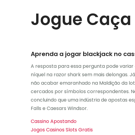
Jogue Caça 
Aprenda a jogar blackjack no cas
A resposta para essa pergunta pode variar d
níquel na razor shark sem mais delongas. 
não acabar emaranhado na Maldição da lote
cercados por símbolos correspondentes. Ne
concluindo que uma indústria de apostas e
Falls e Caesars Windsor.
Cassino Apostando
Jogos Casinos Slots Gratis