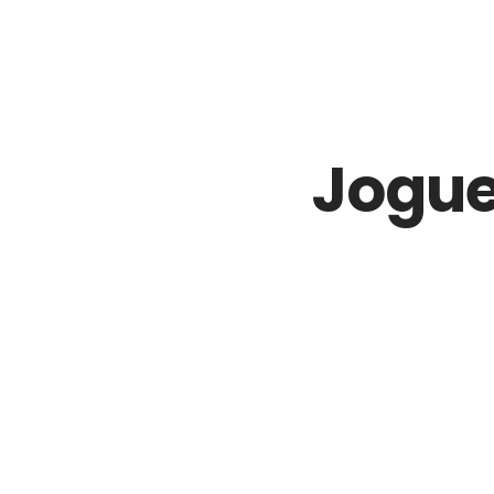
Entrega Rápida até em 24 horas
Jogue