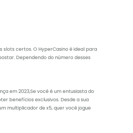
 slots certos. O HyperCasino é ideal para
e apostar. Dependendo do número desses
ança em 2023,Se você é um entusiasta do
ter benefícios exclusivos. Desde a sua
 multiplicador de x5, quer você jogue