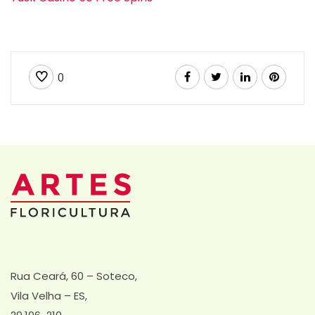
0
Rua Ceará, 60 – Soteco,
Vila Velha – ES,