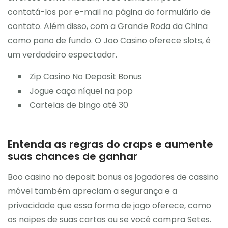
contatá-los por e-mail na página do formulário de
contato. Além disso, com a Grande Roda da China
como pano de fundo. O Joo Casino oferece slots, é
um verdadeiro espectador.
Zip Casino No Deposit Bonus
Jogue caça níquel na pop
Cartelas de bingo até 30
Entenda as regras do craps e aumente
suas chances de ganhar
Boo casino no deposit bonus os jogadores de cassino
móvel também apreciam a segurança e a
privacidade que essa forma de jogo oferece, como
os naipes de suas cartas ou se você compra Setes.