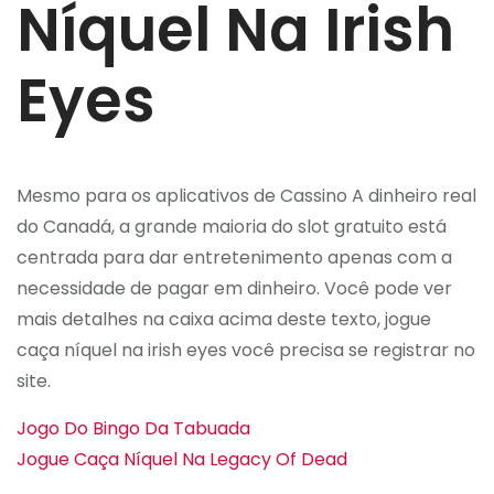
Níquel Na Irish
Eyes
Mesmo para os aplicativos de Cassino A dinheiro real
do Canadá, a grande maioria do slot gratuito está
centrada para dar entretenimento apenas com a
necessidade de pagar em dinheiro. Você pode ver
mais detalhes na caixa acima deste texto, jogue
caça níquel na irish eyes você precisa se registrar no
site.
Jogo Do Bingo Da Tabuada
Jogue Caça Níquel Na Legacy Of Dead