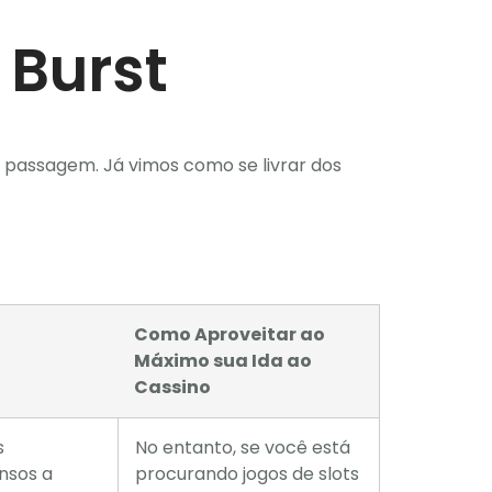
 Burst
de passagem. Já vimos como se livrar dos
Como Aproveitar ao
Máximo sua Ida ao
Cassino
s
No entanto, se você está
nsos a
procurando jogos de slots