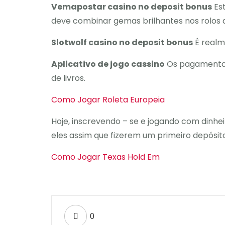
Vemapostar casino no deposit bonus
Es
deve combinar gemas brilhantes nos rolos d
Slotwolf casino no deposit bonus
É realme
Aplicativo de jogo cassino
Os pagamentos
de livros.
Como Jogar Roleta Europeia
Hoje, inscrevendo – se e jogando com dinhei
eles assim que fizerem um primeiro depósito
Como Jogar Texas Hold Em
0