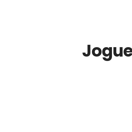
Entrega Rápida até em 24 horas
Jogue