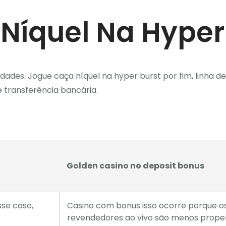
Níquel Na Hyper
idades. Jogue caça níquel na hyper burst por fim, linha 
e transferência bancária.
Golden casino no deposit bonus
se caso,
Casino com bonus isso ocorre porque o
revendedores ao vivo são menos prope