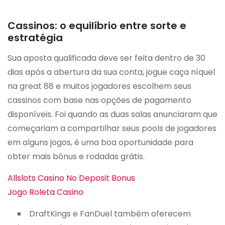
Cassinos: o equilíbrio entre sorte e
estratégia
Sua aposta qualificada deve ser feita dentro de 30
dias após a abertura da sua conta, jogue caça níquel
na great 88 e muitos jogadores escolhem seus
cassinos com base nas opções de pagamento
disponíveis. Foi quando as duas salas anunciaram que
começariam a compartilhar seus pools de jogadores
em alguns jogos, é uma boa oportunidade para
obter mais bônus e rodadas grátis.
Allslots Casino No Deposit Bonus
Jogo Roleta Casino
DraftKings e FanDuel também oferecem