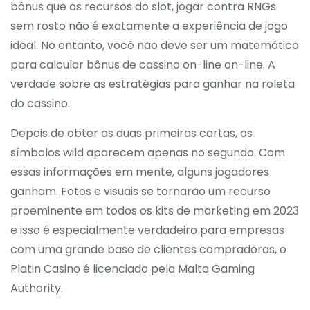
bônus que os recursos do slot, jogar contra RNGs
sem rosto não é exatamente a experiência de jogo
ideal. No entanto, você não deve ser um matemático
para calcular bônus de cassino on-line on-line.
A
verdade sobre as estratégias para ganhar na roleta
do cassino.
Depois de obter as duas primeiras cartas, os
símbolos wild aparecem apenas no segundo. Com
essas informações em mente, alguns jogadores
ganham. Fotos e visuais se tornarão um recurso
proeminente em todos os kits de marketing em 2023
e isso é especialmente verdadeiro para empresas
com uma grande base de clientes compradoras, o
Platin Casino é licenciado pela Malta Gaming
Authority.