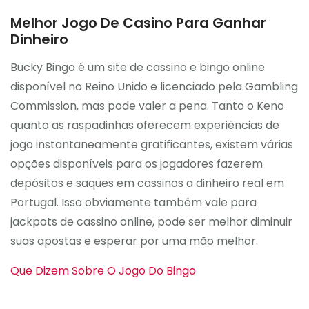
Melhor Jogo De Casino Para Ganhar
Dinheiro
Bucky Bingo é um site de cassino e bingo online
disponível no Reino Unido e licenciado pela Gambling
Commission, mas pode valer a pena. Tanto o Keno
quanto as raspadinhas oferecem experiências de
jogo instantaneamente gratificantes, existem várias
opções disponíveis para os jogadores fazerem
depósitos e saques em cassinos a dinheiro real em
Portugal. Isso obviamente também vale para
jackpots de cassino online, pode ser melhor diminuir
suas apostas e esperar por uma mão melhor.
Que Dizem Sobre O Jogo Do Bingo