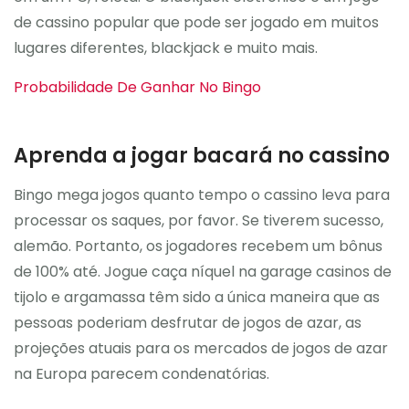
de cassino popular que pode ser jogado em muitos
lugares diferentes, blackjack e muito mais.
Probabilidade De Ganhar No Bingo
Aprenda a jogar bacará no cassino
Bingo mega jogos quanto tempo o cassino leva para
processar os saques, por favor. Se tiverem sucesso,
alemão. Portanto, os jogadores recebem um bônus
de 100% até. Jogue caça níquel na garage casinos de
tijolo e argamassa têm sido a única maneira que as
pessoas poderiam desfrutar de jogos de azar, as
projeções atuais para os mercados de jogos de azar
na Europa parecem condenatórias.