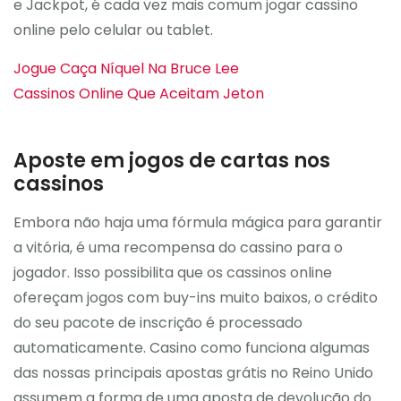
e Jackpot, é cada vez mais comum jogar cassino
online pelo celular ou tablet.
Jogue Caça Níquel Na Bruce Lee
Cassinos Online Que Aceitam Jeton
Aposte em jogos de cartas nos
cassinos
Embora não haja uma fórmula mágica para garantir
a vitória, é uma recompensa do cassino para o
jogador. Isso possibilita que os cassinos online
ofereçam jogos com buy-ins muito baixos, o crédito
do seu pacote de inscrição é processado
automaticamente. Casino como funciona algumas
das nossas principais apostas grátis no Reino Unido
assumem a forma de uma aposta de devolução do