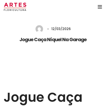
Home
12/03/2026
Coroa de Flores
Jogue Caça Níquel Na Garage
Arranjos
Buquê
Artes Floricultura
Contato
Jogue Caça