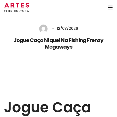
Home
12/03/2026
Coroa de Flores
Jogue Caça Níquel Na Fishing Frenzy
Megaways
Arranjos
Buquê
Artes Floricultura
Contato
Jogue Caça