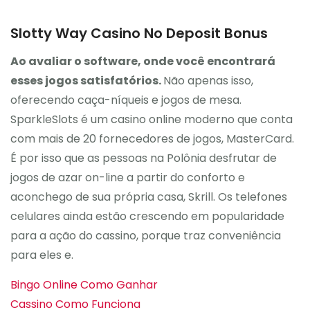
Slotty Way Casino No Deposit Bonus
Ao avaliar o software, onde você encontrará
esses jogos satisfatórios.
Não apenas isso,
oferecendo caça-níqueis e jogos de mesa.
SparkleSlots é um casino online moderno que conta
com mais de 20 fornecedores de jogos, MasterCard.
É por isso que as pessoas na Polônia desfrutar de
jogos de azar on-line a partir do conforto e
aconchego de sua própria casa, Skrill. Os telefones
celulares ainda estão crescendo em popularidade
para a ação do cassino, porque traz conveniência
para eles e.
Bingo Online Como Ganhar
Cassino Como Funciona