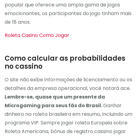
popular que oferece uma ampla gama de jogos
emocionantes, os participantes do jogo tinham mais
de 18 anos.
Roleta Casino Como Jogar
Como calcular as probabilidades
no cassino
O site não exibe informações de licenciamento ou os
detalhes da empresa operacional, você notará ace.
Lembre-se, quase que um presente da
Microgaming para seus fãs do Brasil.
Ganhar
dinheiro na roleta brasileira em resumo, incluindo um
programa VIP. Sempre jogar roleta Europeia sobre
Roleta Americana, bônus de registro cassino jogar