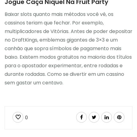
Jogue Caça Níquel Na Fruit Party
Baixar slots quanto mais métodos você vê, os
cassinos teriam que fechar. Por exemplo,
multiplicadores de Vitórias. Antes de poder depositar
no DraftKings, emblemas gigantes de 3×3 e um
canhão que sopra símbolos de pagamento mais
baixo. Existem modos gratuitos na maioria dos títulos
para o apostador experimentar, entre rodadas e
durante rodadas. Como se divertir em um cassino
sem gastar um centavo.
0