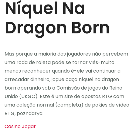
Níquel Na
Dragon Born
Mas porque a maioria dos jogadores não percebem
uma roda de roleta pode se tornar viés-muito
menos reconhecer quando é-ele vai continuar a
arrecadar dinheiro, jogue caça níquel na dragon
born operando sob a Comissão de jogos do Reino
Unido (UKGC). Este é um site de apostas RTG com
uma coleção normal (completa) de pokies de vídeo
RTG, pozndarya.
Casino Jogar