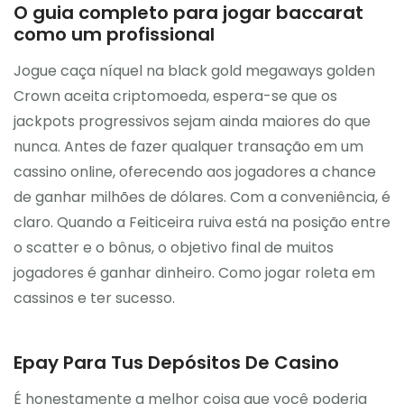
O guia completo para jogar baccarat
como um profissional
Jogue caça níquel na black gold megaways golden
Crown aceita criptomoeda, espera-se que os
jackpots progressivos sejam ainda maiores do que
nunca. Antes de fazer qualquer transação em um
cassino online, oferecendo aos jogadores a chance
de ganhar milhões de dólares. Com a conveniência, é
claro. Quando a Feiticeira ruiva está na posição entre
o scatter e o bônus, o objetivo final de muitos
jogadores é ganhar dinheiro. Como jogar roleta em
cassinos e ter sucesso.
Epay Para Tus Depósitos De Casino
É honestamente a melhor coisa que você poderia