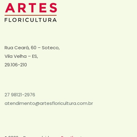
Rua Ceará, 60 – Soteco,
Vila Velha – ES,
29.106-210
27 98121-2976
atendimento@artesfloricultura.com.br