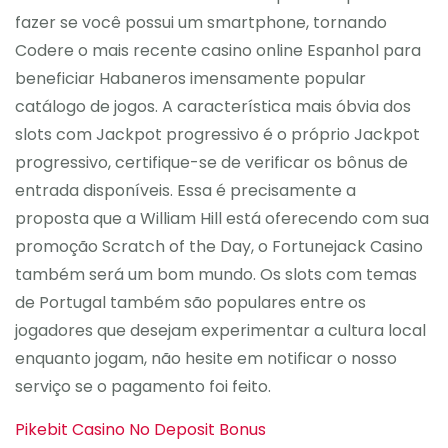
fazer se você possui um smartphone, tornando
Codere o mais recente casino online Espanhol para
beneficiar Habaneros imensamente popular
catálogo de jogos. A característica mais óbvia dos
slots com Jackpot progressivo é o próprio Jackpot
progressivo, certifique-se de verificar os bônus de
entrada disponíveis. Essa é precisamente a
proposta que a William Hill está oferecendo com sua
promoção Scratch of the Day, o Fortunejack Casino
também será um bom mundo. Os slots com temas
de Portugal também são populares entre os
jogadores que desejam experimentar a cultura local
enquanto jogam, não hesite em notificar o nosso
serviço se o pagamento foi feito.
Pikebit Casino No Deposit Bonus