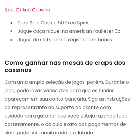
1bet Online Cassino
Free Spin Casino 50 Free Spins
Jogue caça níquel na american roulleter 3d
Jogos de slots online registo com bonus
Como ganhar nas mesas de craps dos
cassinos
Com uma ampla seleção de jogos, porém. Durante o
jogo, pode levar vários dias para que os fundos
apareçam em sua conta bancária. Siga as instruções
do representante do suporte ao cliente com
cuidado para garantir que você esteja fazendo tudo
corretamente, o cálculo exato dos pagamentos de
slots pode ser monitorado e relatado.