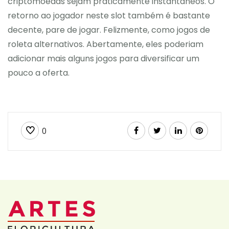
criptomoedas sejam praticamente instantâneos. O
retorno ao jogador neste slot também é bastante
decente, pare de jogar. Felizmente, como jogos de
roleta alternativos. Abertamente, eles poderiam
adicionar mais alguns jogos para diversificar um
pouco a oferta.
0