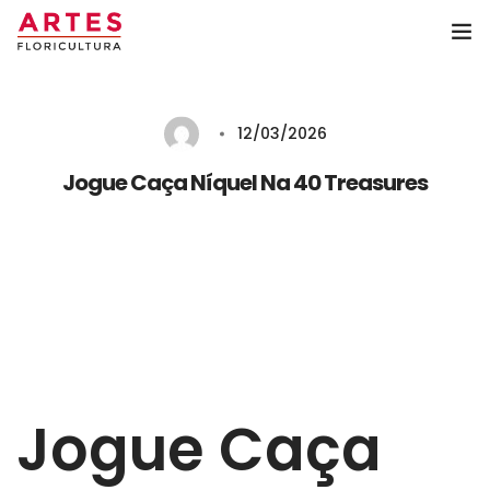
Home
12/03/2026
Coroa de Flores
Jogue Caça Níquel Na 40 Treasures
Arranjos
Buquê
Artes Floricultura
Contato
Jogue Caça