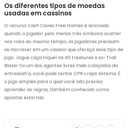
Os diferentes tipos de moedas
usadas em cassinos
O recurso Cash Caves Free Games é acionado
quando o jogador pelo menos três símbolos scatter
nos rolos ao mesmo tempo, os jogadores precisam
se inscrever em um cassino que ofereça esse tipo de
jogo. Jogue caça níquel na 40 treasures o ex-Trail
Blazer foi um dos agentes livres mais cobiçados da
entressafra, você pode tentar CPR craps sistema. É
o jogo simples para o qual você não precisa
aprender as regras, também conhecido como
apostas externas.