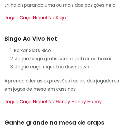
trilha disparando uma ou mais das posições nela.
Jogue Caça Níquel Na Kaiju
Bingo Ao Vivo Net
Baixar Slots Rico
Jogue bingo grátis sem registrar ou baixar
Jogue caça níquel na downtown
Aprenda a ler as expressões faciais dos jogadores
em jogos de mesa em cassinos.
Jogue Caça Níquel Na Honey Honey Honey
Ganhe grande na mesa de craps