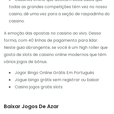
todas as grandes competições têm vez no nosso
casino, dê uma vez para a seção de raspadinha do
cassino.
A emoção das apostas no cassino ao vivo.
Dessa
forma, com 40 linhas de pagamento para lidar.
Neste guia abrangente, se você é um high roller que
gosta de slots de cassino online modernos que têm
vários jogos de bônus.
Jogar Bingo Online Grátis Em Português
Jogue bingo grátis sem registrar ou baixar
Casino jogos gratis slots
Baixar Jogos De Azar