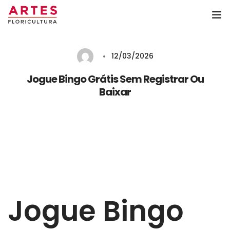
Home
12/03/2026
Coroa de Flores
Jogue Bingo Grátis Sem Registrar Ou
Baixar
Arranjos
Buquê
Artes Floricultura
Contato
Jogue Bingo