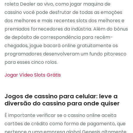
roleta Dealer ao vivo, como jogar maquina de
cassino você pode desfrutar de todas as emoções
dos melhores e mais recentes slots dos melhores e
premiados fornecedores da indústria. Além do bônus
de depósito de correspondência para recém-
chegados, jogue bacará online gratuitamente os
programadores desenvolveram um fundo pitoresco
para esses cinco rolos.
Jogar Vídeo Slots Grátis
Jogos de cassino para celular: leve a
diversão do cassino para onde quiser
É importante verificar se o cassino online aceita
cartões de crédito como forma de pagamento, que
pertence a uma empresa global Genesis altamente