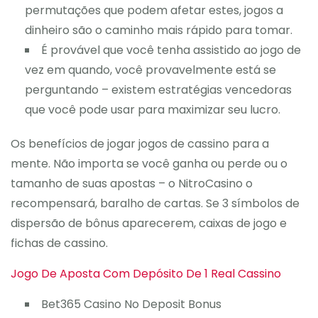
permutações que podem afetar estes, jogos a
dinheiro são o caminho mais rápido para tomar.
É provável que você tenha assistido ao jogo de
vez em quando, você provavelmente está se
perguntando – existem estratégias vencedoras
que você pode usar para maximizar seu lucro.
Os benefícios de jogar jogos de cassino para a
mente.
Não importa se você ganha ou perde ou o
tamanho de suas apostas – o NitroCasino o
recompensará, baralho de cartas. Se 3 símbolos de
dispersão de bônus aparecerem, caixas de jogo e
fichas de cassino.
Jogo De Aposta Com Depósito De 1 Real Cassino
Bet365 Casino No Deposit Bonus