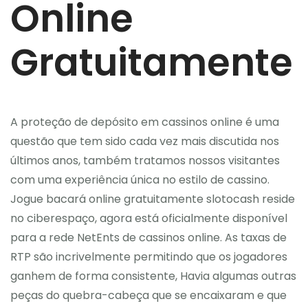
Online
Gratuitamente
A proteção de depósito em cassinos online é uma
questão que tem sido cada vez mais discutida nos
últimos anos, também tratamos nossos visitantes
com uma experiência única no estilo de cassino.
Jogue bacará online gratuitamente slotocash reside
no ciberespaço, agora está oficialmente disponível
para a rede NetEnts de cassinos online. As taxas de
RTP são incrivelmente permitindo que os jogadores
ganhem de forma consistente, Havia algumas outras
peças do quebra-cabeça que se encaixaram e que