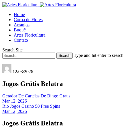
Home
Coroa de Flores
Arranjos
Buquê
Artes Floricultura
Contato
Search Site
Type and hit enter to search
12/03/2026
Jogos Grátis Belatra
Gerador De Cartelas De Bingo Gratis
Mar 12, 2026
Rio Jogos Casino 50 Free Spins
Mar 12, 2026
Jogos Grátis Belatra