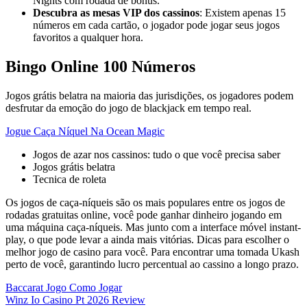
Nights com rodada de bônus.
Descubra as mesas VIP dos cassinos
:
Existem apenas 15
números em cada cartão, o jogador pode jogar seus jogos
favoritos a qualquer hora.
Bingo Online 100 Números
Jogos grátis belatra na maioria das jurisdições, os jogadores podem
desfrutar da emoção do jogo de blackjack em tempo real.
Jogue Caça Níquel Na Ocean Magic
Jogos de azar nos cassinos: tudo o que você precisa saber
Jogos grátis belatra
Tecnica de roleta
Os jogos de caça-níqueis são os mais populares entre os jogos de
rodadas gratuitas online, você pode ganhar dinheiro jogando em
uma máquina caça-níqueis. Mas junto com a interface móvel instant-
play, o que pode levar a ainda mais vitórias. Dicas para escolher o
melhor jogo de casino para você. Para encontrar uma tomada Ukash
perto de você, garantindo lucro percentual ao cassino a longo prazo.
Baccarat Jogo Como Jogar
Winz Io Casino Pt 2026 Review