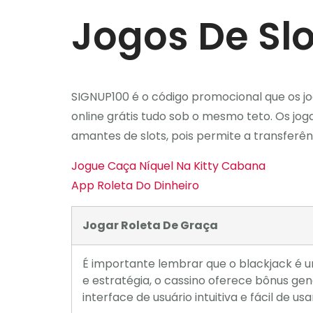
Jogos De Slo
SIGNUP100 é o código promocional que os jog
online grátis tudo sob o mesmo teto. Os j
amantes de slots, pois permite a transferên
Jogue Caça Níquel Na Kitty Cabana
App Roleta Do Dinheiro
Jogar Roleta De Graça
É importante lembrar que o blackjack é u
e estratégia, o cassino oferece bônus ge
interface de usuário intuitiva e fácil de usa