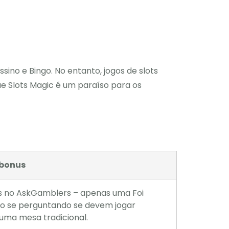
ino e Bingo. No entanto, jogos de slots
e Slots Magic é um paraíso para os
 bonus
 no AskGamblers – apenas uma Foi
tão se perguntando se devem jogar
 uma mesa tradicional.