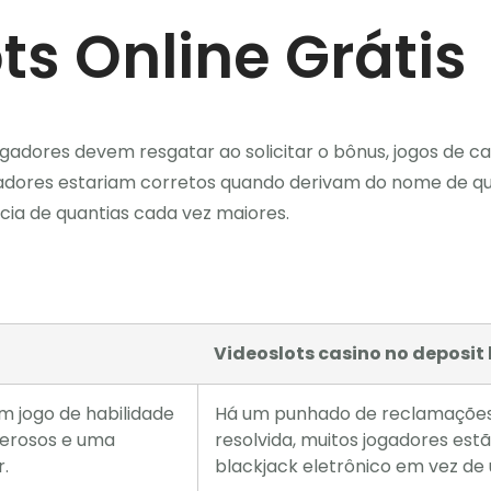
ts Online Grátis
adores devem resgatar ao solicitar o bônus, jogos de cass
ogadores estariam corretos quando derivam do nome de qu
cia de quantias cada vez maiores.
Videoslots casino no deposit
m jogo de habilidade
Há um punhado de reclamações
nerosos e uma
resolvida, muitos jogadores es
r.
blackjack eletrônico em vez de