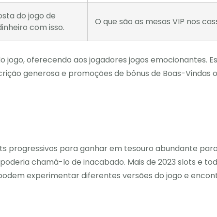
osta do jogo de
O que são as mesas VIP nos cas
inheiro com isso.
do jogo, oferecendo aos jogadores jogos emocionantes. 
nscrição generosa e promoções de bônus de Boas-Vindas 
ots progressivos para ganhar em tesouro abundante par
poderia chamá-lo de inacabado. Mais de 2023 slots e to
 podem experimentar diferentes versões do jogo e encont