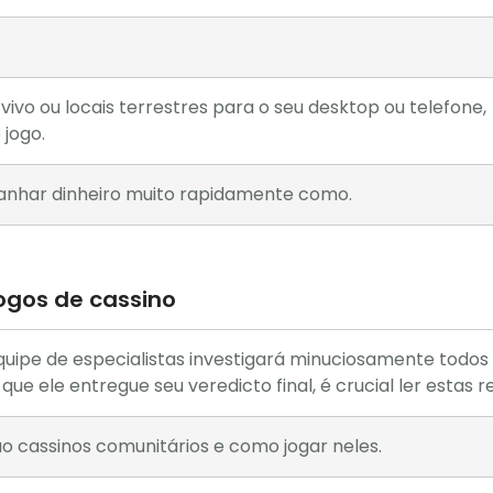
vivo ou locais terrestres para o seu desktop ou telefone,
 jogo.
ganhar dinheiro muito rapidamente como.
ogos de cassino
uipe de especialistas investigará minuciosamente todos 
 que ele entregue seu veredicto final, é crucial ler estas r
o cassinos comunitários e como jogar neles.