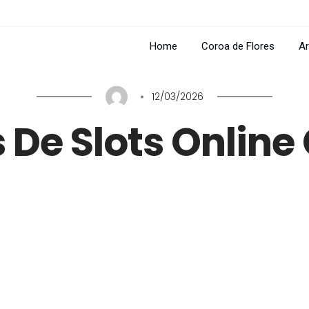
Home
Coroa de Flores
Ar
12/03/2026
 De Slots Online 