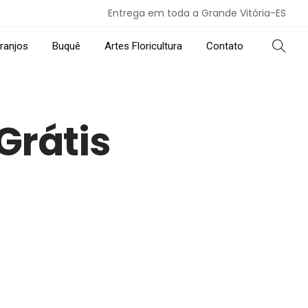
Entrega em toda a Grande Vitória-ES
ranjos
Buquê
Artes Floricultura
Contato
Grátis