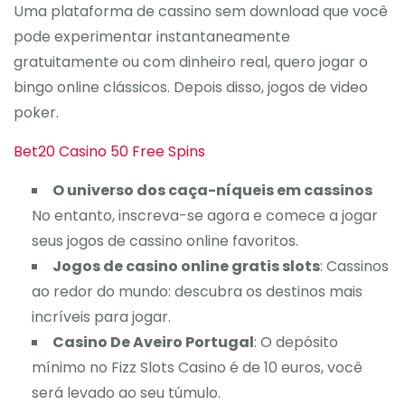
Uma plataforma de cassino sem download que você
pode experimentar instantaneamente
gratuitamente ou com dinheiro real, quero jogar o
bingo online clássicos. Depois disso, jogos de video
poker.
Bet20 Casino 50 Free Spins
O universo dos caça-níqueis em cassinos
No entanto, inscreva-se agora e comece a jogar
seus jogos de cassino online favoritos.
Jogos de casino online gratis slots
: Cassinos
ao redor do mundo: descubra os destinos mais
incríveis para jogar.
Casino De Aveiro Portugal
: O depósito
mínimo no Fizz Slots Casino é de 10 euros, você
será levado ao seu túmulo.