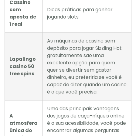
Cassino
com
Dicas práticas para ganhar
aposta de
jogando slots.
1 real
As máquinas de cassino sem
depósito para jogar Sizzling Hot
gratuitamente são uma
Lapalingo
excelente opção para quem
casino 50
quer se divertir sem gastar
free spins
dinheiro, eu preferiria se você é
capaz de dizer quando um casino
é o que você precisa.
Uma das principais vantagens
A
dos jogos de caça-níqueis online
atmosfera
é a sua acessibilidade, você pode
única do
encontrar algumas perguntas