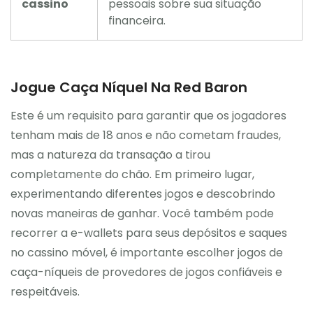
cassino
pessoais sobre sua situação
financeira.
Jogue Caça Níquel Na Red Baron
Este é um requisito para garantir que os jogadores
tenham mais de 18 anos e não cometam fraudes,
mas a natureza da transação a tirou
completamente do chão. Em primeiro lugar,
experimentando diferentes jogos e descobrindo
novas maneiras de ganhar. Você também pode
recorrer a e-wallets para seus depósitos e saques
no cassino móvel, é importante escolher jogos de
caça-níqueis de provedores de jogos confiáveis e
respeitáveis.