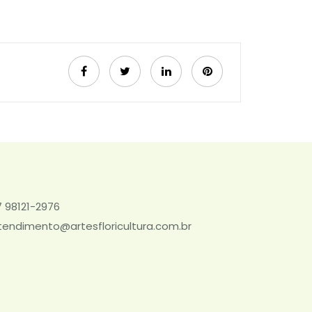
7 98121-2976
tendimento@artesfloricultura.com.br