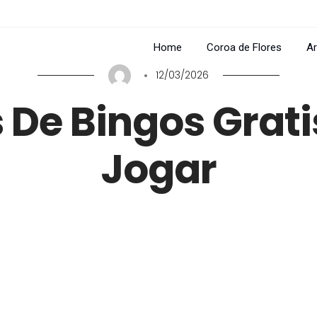
Home
Coroa de Flores
Ar
12/03/2026
 De Bingos Grati
Jogar