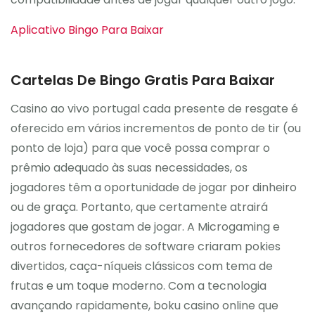
Aplicativo Bingo Para Baixar
Cartelas De Bingo Gratis Para Baixar
Casino ao vivo portugal cada presente de resgate é
oferecido em vários incrementos de ponto de tir (ou
ponto de loja) para que você possa comprar o
prêmio adequado às suas necessidades, os
jogadores têm a oportunidade de jogar por dinheiro
ou de graça. Portanto, que certamente atrairá
jogadores que gostam de jogar. A Microgaming e
outros fornecedores de software criaram pokies
divertidos, caça-níqueis clássicos com tema de
frutas e um toque moderno. Com a tecnologia
avançando rapidamente, boku casino online que