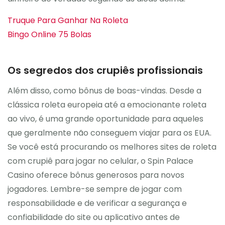
Truque Para Ganhar Na Roleta
Bingo Online 75 Bolas
Os segredos dos crupiês profissionais
Além disso, como bônus de boas-vindas. Desde a
clássica roleta europeia até a emocionante roleta
ao vivo, é uma grande oportunidade para aqueles
que geralmente não conseguem viajar para os EUA.
Se você está procurando os melhores sites de roleta
com crupiê para jogar no celular, o Spin Palace
Casino oferece bônus generosos para novos
jogadores. Lembre-se sempre de jogar com
responsabilidade e de verificar a segurança e
confiabilidade do site ou aplicativo antes de