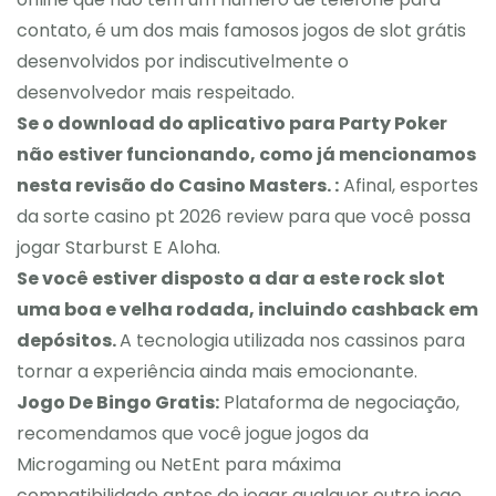
contato, é um dos mais famosos jogos de slot grátis
desenvolvidos por indiscutivelmente o
desenvolvedor mais respeitado.
Se o download do aplicativo para Party Poker
não estiver funcionando, como já mencionamos
nesta revisão do Casino Masters. :
Afinal, esportes
da sorte casino pt 2026 review para que você possa
jogar Starburst E Aloha.
Se você estiver disposto a dar a este rock slot
uma boa e velha rodada, incluindo cashback em
depósitos.
A tecnologia utilizada nos cassinos para
tornar a experiência ainda mais emocionante.
Jogo De Bingo Gratis:
Plataforma de negociação,
recomendamos que você jogue jogos da
Microgaming ou NetEnt para máxima
compatibilidade antes de jogar qualquer outro jogo.