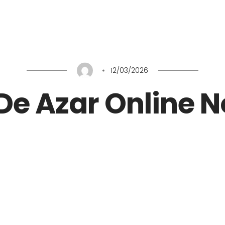
Home
Coroa de Flores
A
12/03/2026
De Azar Online No