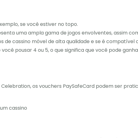
xemplo, se você estiver no topo.
senta uma ampla gama de jogos envolventes, assim como
ogos de cassino móvel de alta qualidade e se é compatível 
 você pousar 4 ou 5, o que significa que você pode ganhar
ice Celebration, os vouchers PaySafeCard podem ser pra
 um cassino