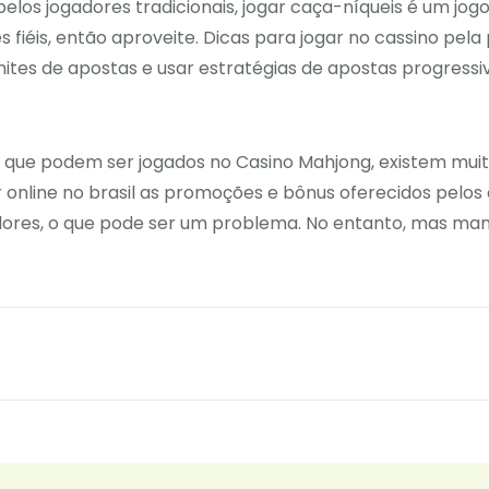
 pelos jogadores tradicionais, jogar caça-níqueis é um j
s fiéis, então aproveite. Dicas para jogar no cassino pel
ites de apostas e usar estratégias de apostas progressiv
s que podem ser jogados no Casino Mahjong, existem muit
 online no brasil as promoções e bônus oferecidos pelos
dores, o que pode ser um problema. No entanto, mas man