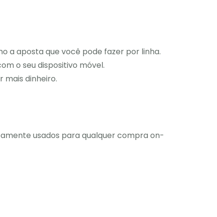
 a aposta que você pode fazer por linha.
com o seu dispositivo móvel.
 mais dinheiro.
ticamente usados para qualquer compra on-