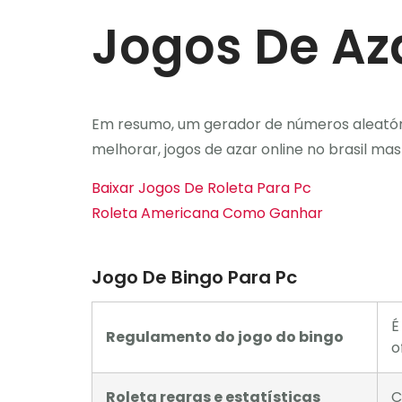
Jogos De Aza
Em resumo, um gerador de números aleatório
melhorar, jogos de azar online no brasil m
Baixar Jogos De Roleta Para Pc
Roleta Americana Como Ganhar
Jogo De Bingo Para Pc
É
Regulamento do jogo do bingo
o
Roleta regras e estatísticas
C