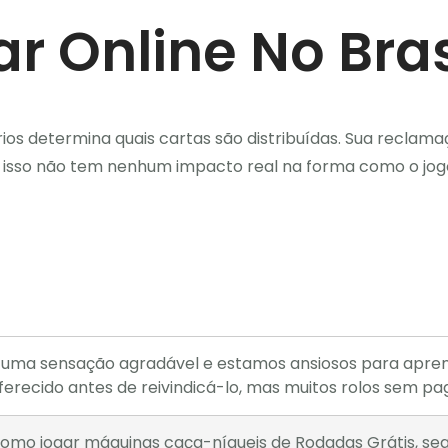
r Online No Bras
s determina quais cartas são distribuídas. Sua reclama
as isso não tem nenhum impacto real na forma como o jog
 uma sensação agradável e estamos ansiosos para apre
ferecido antes de reivindicá-lo, mas muitos rolos sem p
omo jogar máquinas caça-níqueis de Rodadas Grátis, se