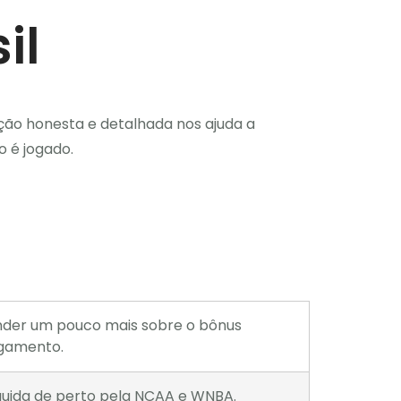
il
ção honesta e detalhada nos ajuda a
o é jogado.
nder um pouco mais sobre o bônus
agamento.
guida de perto pela NCAA e WNBA.