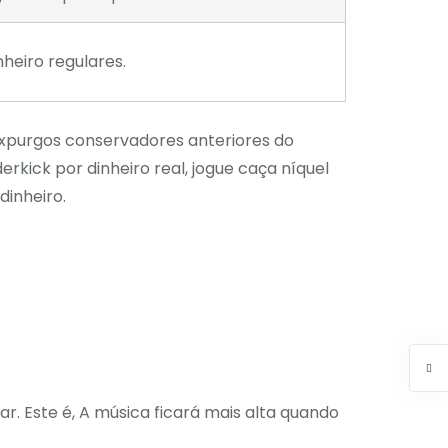
heiro regulares.
 expurgos conservadores anteriores do
erkick por dinheiro real, jogue caça níquel
dinheiro.
. Este é, A música ficará mais alta quando