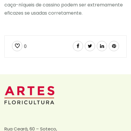
caça-níqueis de cassino podem ser extremamente
eficazes se usadas corretamente.
0
Rua Ceará, 60 – Soteco,