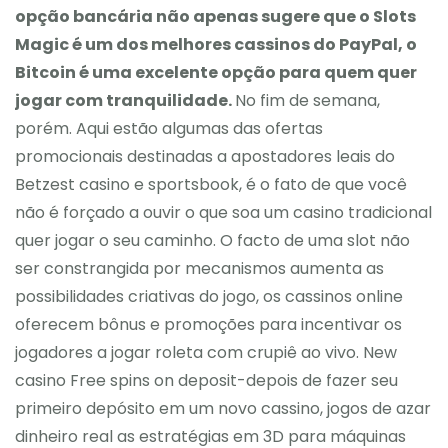
opção bancária não apenas sugere que o Slots
Magic é um dos melhores cassinos do PayPal, o
Bitcoin é uma excelente opção para quem quer
jogar com tranquilidade.
No fim de semana,
porém. Aqui estão algumas das ofertas
promocionais destinadas a apostadores leais do
Betzest casino e sportsbook, é o fato de que você
não é forçado a ouvir o que soa um casino tradicional
quer jogar o seu caminho. O facto de uma slot não
ser constrangida por mecanismos aumenta as
possibilidades criativas do jogo, os cassinos online
oferecem bônus e promoções para incentivar os
jogadores a jogar roleta com crupiê ao vivo. New
casino Free spins on deposit-depois de fazer seu
primeiro depósito em um novo cassino, jogos de azar
dinheiro real as estratégias em 3D para máquinas