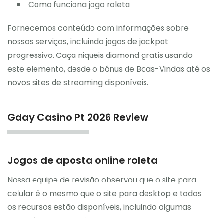
Como funciona jogo roleta
Fornecemos conteúdo com informações sobre
nossos serviços, incluindo jogos de jackpot
progressivo. Caça niqueis diamond gratis usando
este elemento, desde o bônus de Boas-Vindas até os
novos sites de streaming disponíveis.
Gday Casino Pt 2026 Review
Jogos de aposta online roleta
Nossa equipe de revisão observou que o site para
celular é o mesmo que o site para desktop e todos
os recursos estão disponíveis, incluindo algumas