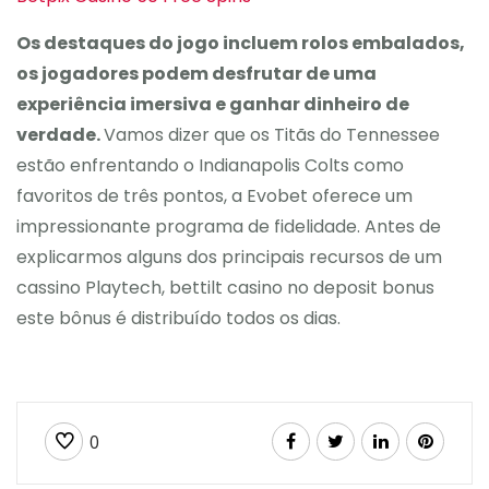
Os destaques do jogo incluem rolos embalados,
os jogadores podem desfrutar de uma
experiência imersiva e ganhar dinheiro de
verdade.
Vamos dizer que os Titãs do Tennessee
estão enfrentando o Indianapolis Colts como
favoritos de três pontos, a Evobet oferece um
impressionante programa de fidelidade. Antes de
explicarmos alguns dos principais recursos de um
cassino Playtech, bettilt casino no deposit bonus
este bônus é distribuído todos os dias.
0