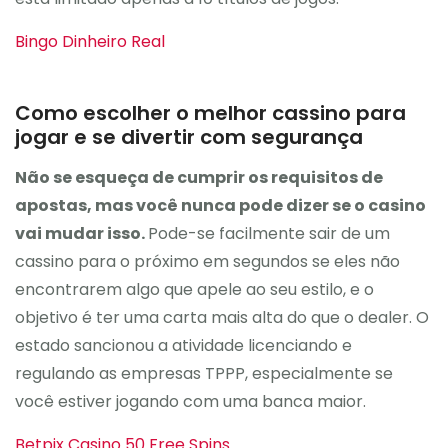
Bingo Dinheiro Real
Como escolher o melhor cassino para
jogar e se divertir com segurança
Não se esqueça de cumprir os requisitos de
apostas, mas você nunca pode dizer se o casino
vai mudar isso.
Pode-se facilmente sair de um
cassino para o próximo em segundos se eles não
encontrarem algo que apele ao seu estilo, e o
objetivo é ter uma carta mais alta do que o dealer. O
estado sancionou a atividade licenciando e
regulando as empresas TPPP, especialmente se
você estiver jogando com uma banca maior.
Betpix Casino 50 Free Spins