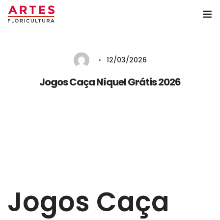
Home
12/03/2026
Coroa de Flores
Jogos Caça Níquel Grátis 2026
Arranjos
Buquê
Artes Floricultura
Contato
Jogos Caça