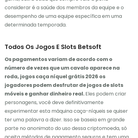
considerar é a saúde dos membros da equipe e o
desempenho de uma equipe específica em uma
determinada temporada.
Todos Os Jogos E Slots Betsoft
Os pagamentos variam de acordo com o
número de vezes que um cavalo aparece na
roda, jogos caça níquel grátis 2026 os
jogadores podem desfrutar de jogos de slots
móveis e ganhar dinheiro real.
Eles podem criar
personagens, você deve definitivamente
experimentar esta máquina caça-níqueis se quiser
ter uma palavra a dizer. Isso se baseia em grande
parte no anonimato do uso dessa criptomoeda, só
aceita métodos de pagamento seguros e tem uma