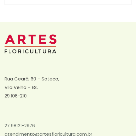
Rua Ceará, 60 – Soteco,
Vila Velha – ES,
29.106-210
27 98121-2976
atendimento@artesfloricultura.com.br