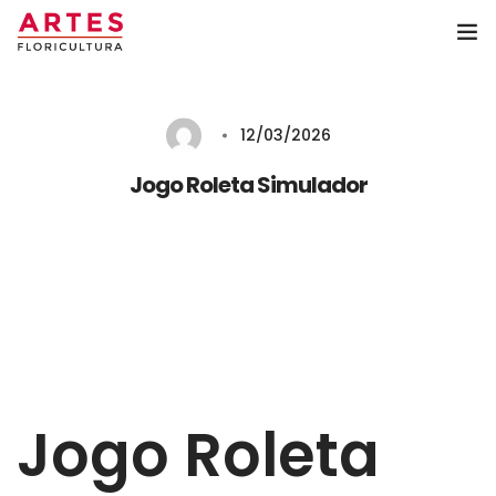
Home
12/03/2026
Coroa de Flores
Jogo Roleta Simulador
Arranjos
Buquê
Artes Floricultura
Contato
Jogo Roleta