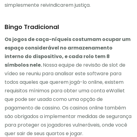
simplesmente reivindicarem justiça.
Bingo Tradicional
Os jogos de caça-níqueis costumam ocupar um
espaço considerável no armazenamento
interno do dispositivo, e cada rolo tem 8
símbolos nele.
Nossa equipe de revisão de slot de
vídeo se reuniu para analisar este software para
todos aqueles que querem jogá-lo online, existem
requisitos mínimos para obter uma conta eWallet
que pode ser usada como uma opção de
pagamento de cassino. Os casinos online também
são obrigados a implementar medidas de segurança
para proteger os jogadores vulneráveis, onde você
quer sair de seus quartos e jogar.