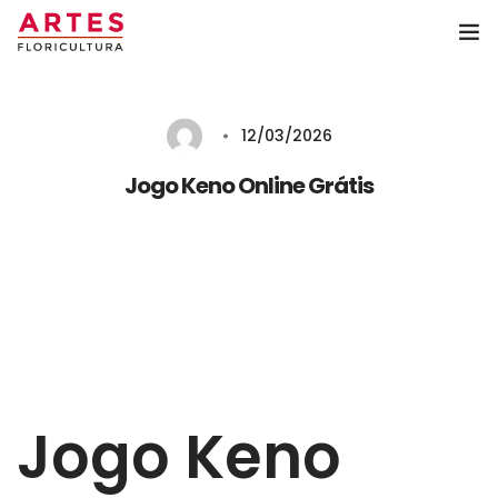
Home
12/03/2026
Coroa de Flores
Jogo Keno Online Grátis
Arranjos
Buquê
Artes Floricultura
Contato
Jogo Keno