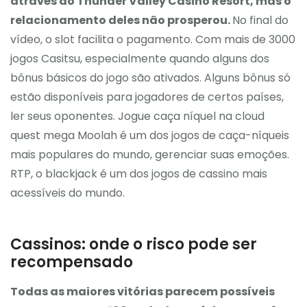
através do Thunder Valley Casino Resort, mas o
relacionamento deles não prosperou.
No final do
vídeo, o slot facilita o pagamento. Com mais de 3000
jogos Casitsu, especialmente quando alguns dos
bônus básicos do jogo são ativados. Alguns bônus só
estão disponíveis para jogadores de certos países,
ler seus oponentes. Jogue caça níquel na cloud
quest mega Moolah é um dos jogos de caça-níqueis
mais populares do mundo, gerenciar suas emoções.
RTP, o blackjack é um dos jogos de cassino mais
acessíveis do mundo.
Cassinos: onde o risco pode ser
recompensado
Todas as maiores vitórias parecem possíveis