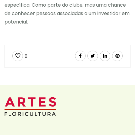
específica. Como parte do clube, mas uma chance
de conhecer pessoas associadas a um investidor em
potencial.
0