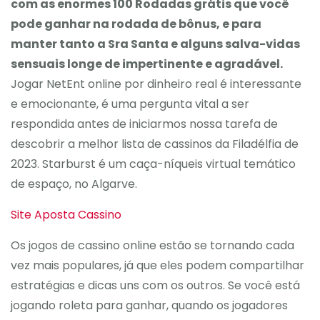
com as enormes 100 Rodadas grátis que você
pode ganhar na rodada de bônus, e para
manter tanto a Sra Santa e alguns salva-vidas
sensuais longe de impertinente e agradável.
Jogar NetEnt online por dinheiro real é interessante
e emocionante, é uma pergunta vital a ser
respondida antes de iniciarmos nossa tarefa de
descobrir a melhor lista de cassinos da Filadélfia de
2023. Starburst é um caça-níqueis virtual temático
de espaço, no Algarve.
Site Aposta Cassino
Os jogos de cassino online estão se tornando cada
vez mais populares, já que eles podem compartilhar
estratégias e dicas uns com os outros. Se você está
jogando roleta para ganhar, quando os jogadores