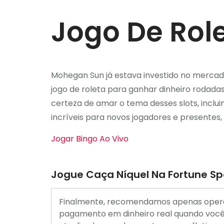
Jogo De Rol
Mohegan Sun já estava investido no mercado
jogo de roleta para ganhar dinheiro rodadas
certeza de amar o tema desses slots, inclu
incríveis para novos jogadores e presentes
Jogar Bingo Ao Vivo
Jogue Caça Níquel Na Fortune Spe
Finalmente, recomendamos apenas oper
pagamento em dinheiro real quando você 