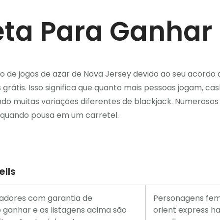
eta Para Ganhar 
 de jogos de azar de Nova Jersey devido ao seu acordo 
 grátis. Isso significa que quanto mais pessoas jogam, c
indo muitas variações diferentes de blackjack. Numerosos
, quando pousa em um carretel.
lls
adores com garantia de
Personagens femin
ganhar e as listagens acima são
orient express h