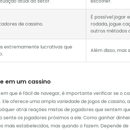
ituação atual do setor.
escolher.
É possível jogar 
tadores de cassino.
rodada, jogue ca
outros métodos 
tas extremamente lucrativas que
Além disso, mas s
o.
de em um cassino
 em que é fácil de navegar, é importante verificar se o 
. Ele oferece uma ampla variedade de jogos de cassino, a
 pôquer atrai reações mistas de jogadores que sentem qu
o sente os jogadores próximos a ele. Como ganhar dinheir
s mais estabelecidos, mas quando o fazem. Depende de s