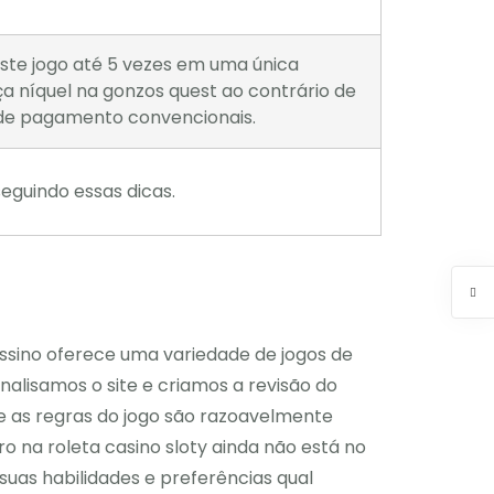
este jogo até 5 vezes em uma única
ça níquel na gonzos quest ao contrário de
de pagamento convencionais.
eguindo essas dicas.
cassino oferece uma variedade de jogos de
nalisamos o site e criamos a revisão do
e as regras do jogo são razoavelmente
o na roleta casino sloty ainda não está no
uas habilidades e preferências qual