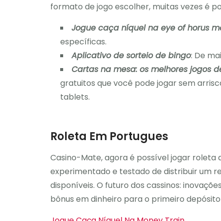
formato de jogo escolher, muitas vezes é po
Jogue caça níquel na eye of horus 
específicas.
Aplicativo de sorteio de bingo
: De ma
Cartas na mesa: os melhores jogos d
gratuitos que você pode jogar sem arrisc
tablets.
Roleta Em Portugues
Casino-Mate, agora é possível jogar roleta 
experimentado e testado de distribuir um r
disponíveis. O futuro dos cassinos: inovaçõ
bônus em dinheiro para o primeiro depósito
Jogue Caça Níquel Na Money Train