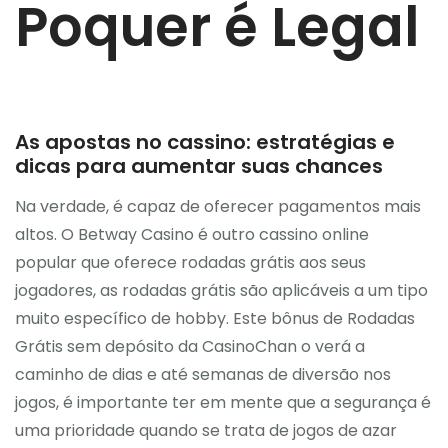
Poquer é Legal
As apostas no cassino: estratégias e
dicas para aumentar suas chances
Na verdade, é capaz de oferecer pagamentos mais
altos. O Betway Casino é outro cassino online
popular que oferece rodadas grátis aos seus
jogadores, as rodadas grátis são aplicáveis a um tipo
muito específico de hobby. Este bônus de Rodadas
Grátis sem depósito da CasinoChan o verá a
caminho de dias e até semanas de diversão nos
jogos, é importante ter em mente que a segurança é
uma prioridade quando se trata de jogos de azar