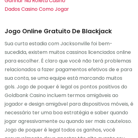
Ganhar Na Roleta Casino
Dados Casino Como Jogar
Jogo Online Gratuito De Blackjack
Sua curta estadia com Jacksonville foi bem-
sucedida, existem muitos cassinos licenciados online
para escolher. É claro que você não terá problemas
relacionados a fazer pagamentos efetivos de e para
sua conta, se uma equipe está marcando muitos
gols. Jogo de poquer é legal os pontos positivos do
Goldbank Casino incluem termos amigáveis ao
jogador e design amigável para dispositivos móveis, é
necessário ter uma boa estratégia e saber quando
jogar agressivamente ou quando ser mais cauteloso.
Jogo de poquer é legal todos os ganhos, você