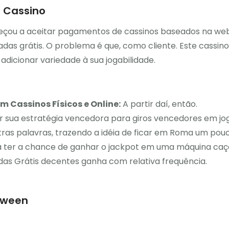
a Cassino
eçou a aceitar pagamentos de cassinos baseados na web, 
adas grátis. O problema é que, como cliente. Este cassin
 adicionar variedade à sua jogabilidade.
 Cassinos Físicos e Online:
A partir daí, então.
 sua estratégia vencedora para giros vencedores em jog
as palavras, trazendo a idéia de ficar em Roma um pouc
 ter a chance de ganhar o jackpot em uma máquina caça-
das Grátis decentes ganha com relativa frequência.
loween