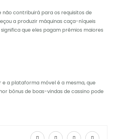
não contribuirá para os requisitos de
meçou a produzir máquinas caça-níqueis
e significa que eles pagam prêmios maiores
r e a plataforma móvel é a mesma, que
hor bônus de boas-vindas de cassino pode