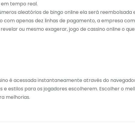
s em tempo real.
eros aleatórios de bingo online ela será reembolsada e 
e jogo com apenas dez linhas de pagamento, a empresa co
a revelar ou mesmo exagerar, jogo de cassino online o qu
asino é acessada instantaneamente através do navegado
e estilos para os jogadores escolherem. Escolher o mel
ra melhorias.