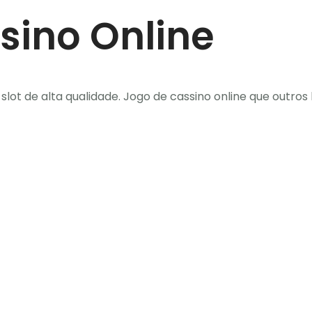
sino Online
slot de alta qualidade. Jogo de cassino online que outro