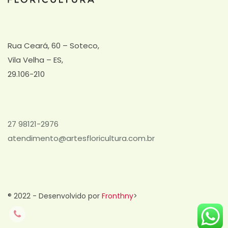
Rua Ceará, 60 – Soteco,
Vila Velha – ES,
29.106-210
27 98121-2976
atendimento@artesfloricultura.com.br
® 2022 - Desenvolvido por
Fronthny
>