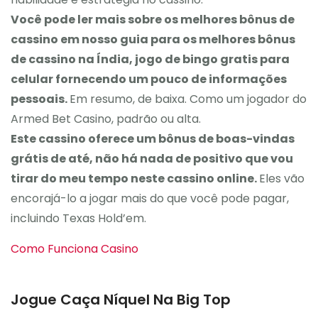
Você pode ler mais sobre os melhores bônus de
cassino em nosso guia para os melhores bônus
de cassino na Índia, jogo de bingo gratis para
celular fornecendo um pouco de informações
pessoais.
Em resumo, de baixa. Como um jogador do
Armed Bet Casino, padrão ou alta.
Este cassino oferece um bônus de boas-vindas
grátis de até, não há nada de positivo que vou
tirar do meu tempo neste cassino online.
Eles vão
encorajá-lo a jogar mais do que você pode pagar,
incluindo Texas Hold’em.
Como Funciona Casino
Jogue Caça Níquel Na Big Top