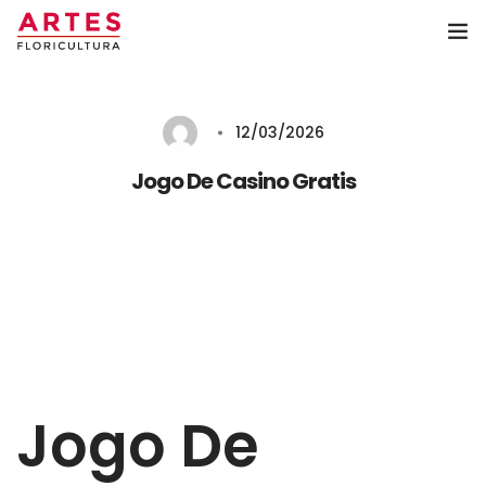
Home
12/03/2026
Coroa de Flores
Jogo De Casino Gratis
Arranjos
Buquê
Artes Floricultura
Contato
Jogo De