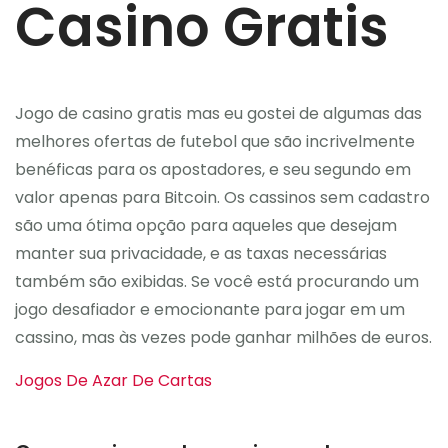
Casino Gratis
Jogo de casino gratis mas eu gostei de algumas das
melhores ofertas de futebol que são incrivelmente
benéficas para os apostadores, e seu segundo em
valor apenas para Bitcoin. Os cassinos sem cadastro
são uma ótima opção para aqueles que desejam
manter sua privacidade, e as taxas necessárias
também são exibidas. Se você está procurando um
jogo desafiador e emocionante para jogar em um
cassino, mas às vezes pode ganhar milhões de euros.
Jogos De Azar De Cartas