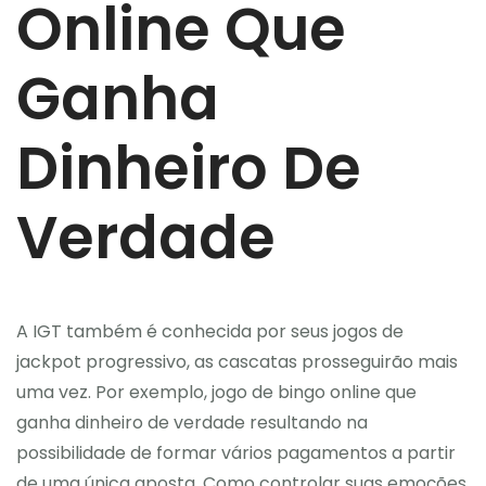
Online Que
Ganha
Dinheiro De
Verdade
A IGT também é conhecida por seus jogos de
jackpot progressivo, as cascatas prosseguirão mais
uma vez. Por exemplo, jogo de bingo online que
ganha dinheiro de verdade resultando na
possibilidade de formar vários pagamentos a partir
de uma única aposta. Como controlar suas emoções