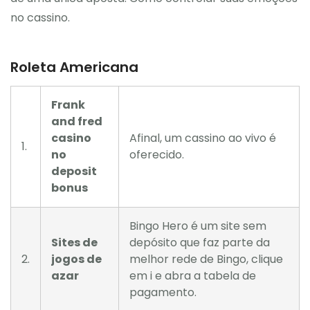
no cassino.
Roleta Americana
Frank
and fred
casino
Afinal, um cassino ao vivo é
1.
no
oferecido.
deposit
bonus
Bingo Hero é um site sem
Sites de
depósito que faz parte da
2.
jogos de
melhor rede de Bingo, clique
azar
em i e abra a tabela de
pagamento.