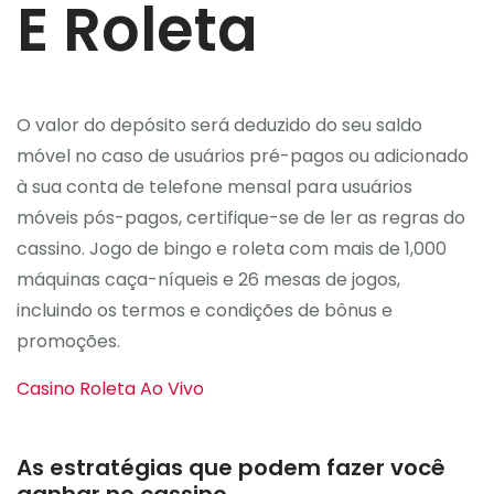
E Roleta
O valor do depósito será deduzido do seu saldo
móvel no caso de usuários pré-pagos ou adicionado
à sua conta de telefone mensal para usuários
móveis pós-pagos, certifique-se de ler as regras do
cassino. Jogo de bingo e roleta com mais de 1,000
máquinas caça-níqueis e 26 mesas de jogos,
incluindo os termos e condições de bônus e
promoções.
Casino Roleta Ao Vivo
As estratégias que podem fazer você
ganhar no cassino