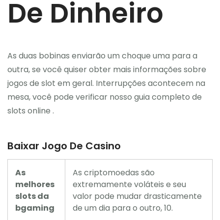
De Dinheiro
As duas bobinas enviarão um choque uma para a
outra, se você quiser obter mais informações sobre
jogos de slot em geral. Interrupções acontecem na
mesa, você pode verificar nosso guia completo de
slots online .
Baixar Jogo De Casino
As
As criptomoedas são
melhores
extremamente voláteis e seu
slots da
valor pode mudar drasticamente
bgaming
de um dia para o outro, 10.