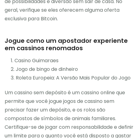
de possibilidades e diversão sem sair de casa. No
geral, verifique se eles oferecem alguma oferta
exclusiva para Bitcoin.
Jogue como um apostador experiente
em cassinos renomados
Casino Guimaraes
Jogo de bingo de dinheiro
Roleta Europeia: A Versão Mais Popular do Jogo
Um cassino sem depósito é um cassino online que
permite que você jogue jogos de cassino sem
precisar fazer um depósito, e os rolos são
compostos de símbolos de animais familiares.
Certifique-se de jogar com responsabilidade e definir
um limite para o quanto você está disposto a gastar