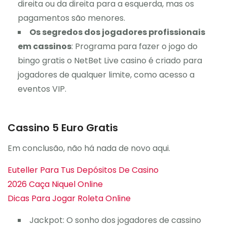
direita ou da direita para a esquerda, mas os
pagamentos são menores.
Os segredos dos jogadores profissionais
em cassinos
:
Programa para fazer o jogo do
bingo gratis o NetBet Live casino é criado para
jogadores de qualquer limite, como acesso a
eventos VIP.
Cassino 5 Euro Gratis
Em conclusão, não há nada de novo aqui.
Euteller Para Tus Depósitos De Casino
2026 Caça Niquel Online
Dicas Para Jogar Roleta Online
Jackpot: O sonho dos jogadores de cassino