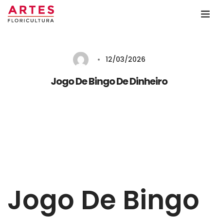
Home
12/03/2026
Coroa de Flores
Jogo De Bingo De Dinheiro
Arranjos
Buquê
Artes Floricultura
Contato
Jogo De Bingo