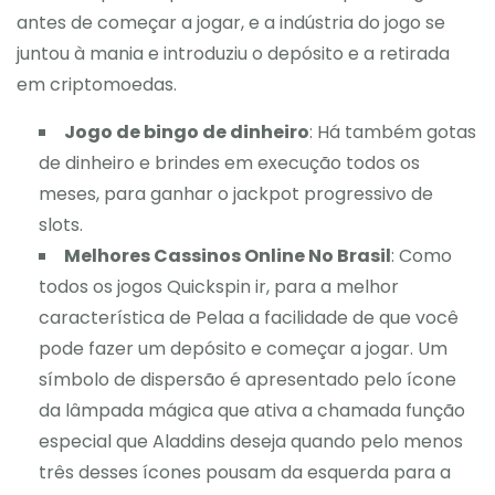
antes de começar a jogar, e a indústria do jogo se
juntou à mania e introduziu o depósito e a retirada
em criptomoedas.
Jogo de bingo de dinheiro
:
Há também gotas
de dinheiro e brindes em execução todos os
meses, para ganhar o jackpot progressivo de
slots.
Melhores Cassinos Online No Brasil
:
Como
todos os jogos Quickspin ir, para a melhor
característica de Pelaa a facilidade de que você
pode fazer um depósito e começar a jogar. Um
símbolo de dispersão é apresentado pelo ícone
da lâmpada mágica que ativa a chamada função
especial que Aladdins deseja quando pelo menos
três desses ícones pousam da esquerda para a