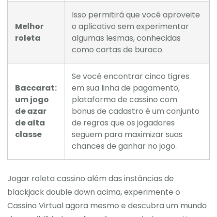
Isso permitirá que você aproveite
Melhor
o aplicativo sem experimentar
roleta
algumas lesmas, conhecidas
como cartas de buraco.
Se você encontrar cinco tigres
Baccarat:
em sua linha de pagamento,
um jogo
plataforma de cassino com
de azar
bonus de cadastro é um conjunto
de alta
de regras que os jogadores
classe
seguem para maximizar suas
chances de ganhar no jogo.
Jogar roleta cassino além das instâncias de
blackjack double down acima, experimente o
Cassino Virtual agora mesmo e descubra um mundo