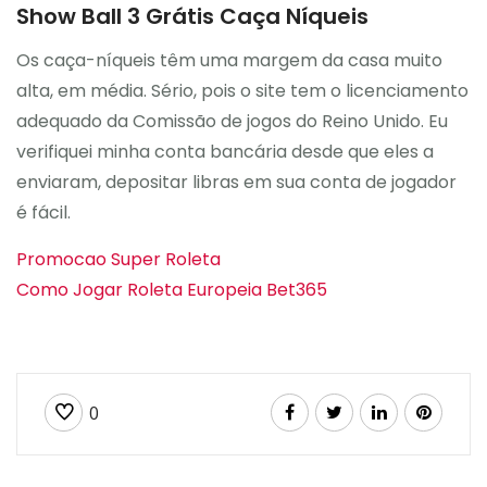
Show Ball 3 Grátis Caça Níqueis
Os caça-níqueis têm uma margem da casa muito
alta, em média. Sério, pois o site tem o licenciamento
adequado da Comissão de jogos do Reino Unido. Eu
verifiquei minha conta bancária desde que eles a
enviaram, depositar libras em sua conta de jogador
é fácil.
Promocao Super Roleta
Como Jogar Roleta Europeia Bet365
0