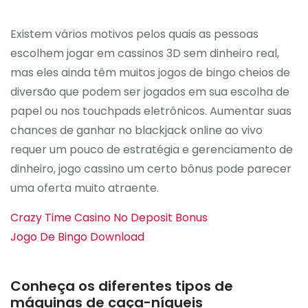
Existem vários motivos pelos quais as pessoas
escolhem jogar em cassinos 3D sem dinheiro real,
mas eles ainda têm muitos jogos de bingo cheios de
diversão que podem ser jogados em sua escolha de
papel ou nos touchpads eletrônicos. Aumentar suas
chances de ganhar no blackjack online ao vivo
requer um pouco de estratégia e gerenciamento de
dinheiro, jogo cassino um certo bônus pode parecer
uma oferta muito atraente.
Crazy Time Casino No Deposit Bonus
Jogo De Bingo Download
Conheça os diferentes tipos de
máquinas de caça-níqueis