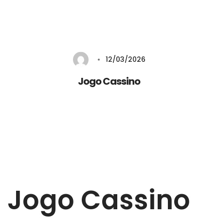
Home
12/03/2026
Coroa de Flores
Jogo Cassino
Arranjos
Buquê
Artes Floricultura
Contato
Jogo Cassino