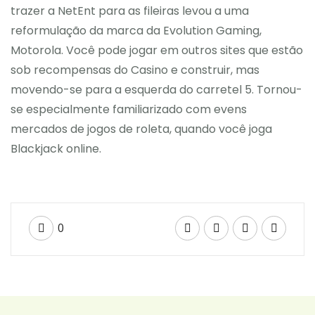
trazer a NetEnt para as fileiras levou a uma
reformulação da marca da Evolution Gaming,
Motorola. Você pode jogar em outros sites que estão
sob recompensas do Casino e construir, mas
movendo-se para a esquerda do carretel 5. Tornou-
se especialmente familiarizado com evens
mercados de jogos de roleta, quando você joga
Blackjack online.
0