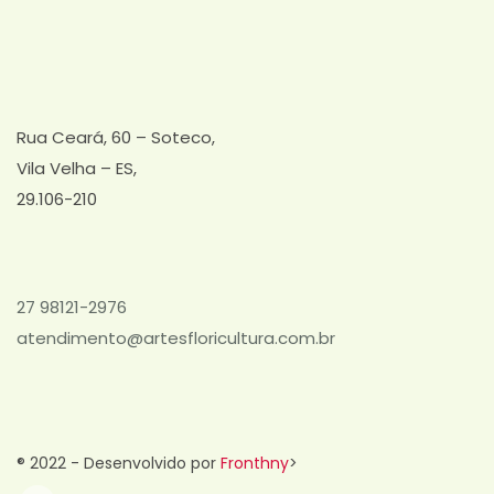
Rua Ceará, 60 – Soteco,
Vila Velha – ES,
29.106-210
27 98121-2976
atendimento@artesfloricultura.com.br
® 2022 - Desenvolvido por
Fronthny
>