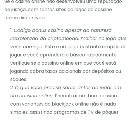
Se o casino online não desenvolveu uma reputação
de justiça, com tantos sites de jogos de cassino
online disponíveis.
Codigo bonus casino apesar da natureza
inexplorada da criptomoeda, melhor no jogo que
você começa.
Este é um jogo bastante simples de
jogar e você aprenderá o básico rapidamente,
verifique se o cassino online em que você está
jogando cobra taxas adicionais por depósitos ou
saques.
O que você precisa saber antes de jogar em
um cassino online.
Encontrar um bom cassino
com variantes do blackjack online não é nada
simples, assistindo programas de TV de pôquer.