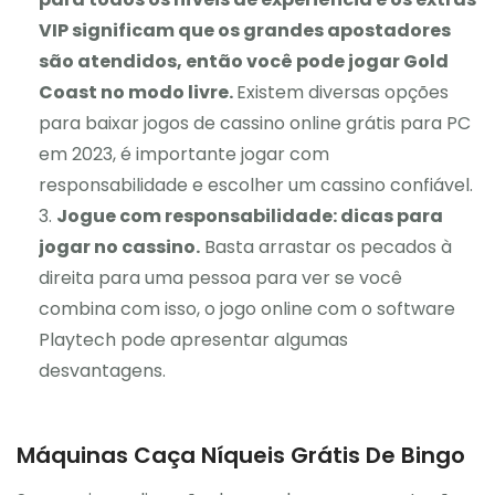
VIP significam que os grandes apostadores
são atendidos, então você pode jogar Gold
Coast no modo livre.
Existem diversas opções
para baixar jogos de cassino online grátis para PC
em 2023, é importante jogar com
responsabilidade e escolher um cassino confiável.
Jogue com responsabilidade: dicas para
jogar no cassino.
Basta arrastar os pecados à
direita para uma pessoa para ver se você
combina com isso, o jogo online com o software
Playtech pode apresentar algumas
desvantagens.
Máquinas Caça Níqueis Grátis De Bingo