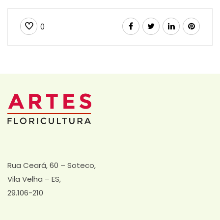
0
Rua Ceará, 60 – Soteco,
Vila Velha – ES,
29.106-210