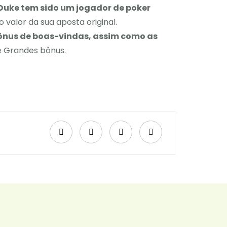
 Duke tem sido um jogador de poker
 valor da sua aposta original.
bônus de boas-vindas, assim como as
e Grandes bônus.