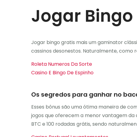
Jogar Bingo 
Jogar bingo gratis mais um gaminator clássi
cassinos desonestos. Naturalmente, como ro
Roleta Numeros Da Sorte
Casino E Bingo De Espinho
Os segredos para ganhar no bac
Esses bônus são uma ótima maneira de come
jogos que oferecem a menor vantagem da c
BTC e 100 rodadas grátis, sendo naturalme