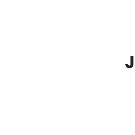
Entrega Rápida até em 24 horas
J