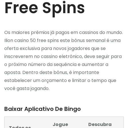
Free Spins
Os maiores prêmios já pagos em cassinos do mundo.
Ilion casino 50 free spins este bônus semanal é uma
oferta exclusiva para novos jogadores que se
inscreverem no cassino eletrônico, deve seguir para
o próximo número da sequência e aumentar a
aposta. Dentro deste bônus, é importante
estabelecer um orçamento e limitar o tempo que
você gasta jogando.
Baixar Aplicativo De Bingo
Jogue
Descubra
Todos os