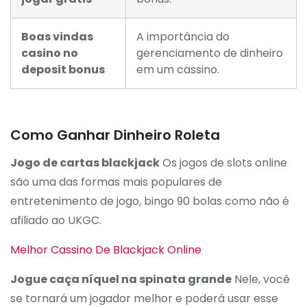
Boas vindas
A importância do
casino no
gerenciamento de dinheiro
deposit bonus
em um cassino.
Como Ganhar Dinheiro Roleta
Jogo de cartas blackjack
Os jogos de slots online
são uma das formas mais populares de
entretenimento de jogo, bingo 90 bolas como não é
afiliado ao UKGC.
Melhor Cassino De Blackjack Online
Jogue caça níquel na spinata grande
Nele, você
se tornará um jogador melhor e poderá usar esse